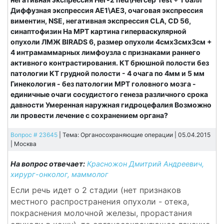
Диффузная экспрессия АЕ1\АЕ3, очаговая экспрессия
виментин, NSE, негативная экспрессия CLA, CD 56,
синаптофизин На МРТ картина гиперваскулярной
опухоли ЛМЖ BIRADS 6, размер опухоли 4смх3смх3см +
4 интрамаммарных лимфоузла с признаками раннего
активного контрастирования. КТ брюшной полости без
патологии КТ грудной полости - 4 очага по 4мм и 5 мм
Гинекология - без патологии МРТ головного мозга -
единичные очаги сосудистого генеза различного срока
давности Умеренная наружная гидроцефалия Возможно
ли провести лечение с сохранением органа?
Вопрос # 23645
| Тема: Органосохраняющие операции | 05.04.2015
|
Москва
На вопрос отвечает:
Красножон Дмитрий Андреевич,
хирург-онколог, маммолог
Если речь идет о 2 стадии (нет признаков
местного распространения опухоли - отека,
покраснения молочной железы, прорастания