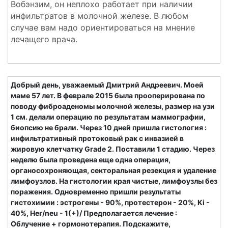
Вобэнзим, он неплохо работает при наличии
инфильтратов в молочной железе. В любом
случае вам надо ориентироваться на мнение
лечащего врача.
Добрый день, уважаемый Дмитрий Андреевич. Моей
маме 57 лет. В феврале 2015 была прооперирована по
поводу фиброаденомы молочной железы, размер на узи
1 см. делали операцию по результатам маммографии,
биопсию не брали. Через 10 дней пришла гистология :
инфильтративный протоковый рак с инвазией в
жировую клетчатку Grade 2. Поставили 1 стадию. Через
неделю была проведена еще одна операция,
органосохроняющая, секторальная резекция и удаление
лимфоузлов. На гистологии края чистые, лимфоузлы без
поражения. Одновременно пришли результаты
гистохимии : эстрогены - 90%, протестерон - 20%, Ki -
40%, Her/neu - 1(+)/ Предполагается лечение :
Облучение + гормонотерапия. Подскажите,