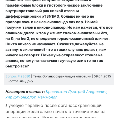
парафиновые блоки и гистологическое заключение
внутрипротоковый рак низкой степени
дифференцировки рT3N1M0, больше ничего не
проводилось и не назначалось до сих пор. На май
получим талон в онкодиспансер. Но нам кажется, что все
слишком долго, к тому же нет толком анализов ни Игх,
ни Кi,ни her2, не определен гормонозависимый или нет.
Никто ничего не назначает. Скажите,пожалуйста, не
затянуто ли лечение? что в таких случаях делают, нам
ничего не говорят. Почему не отправляют стекла на
анализ, почему не назначают лучевую или это не так
быстро все?
Вопрос # 23680
| Тема: Органосохраняющие операции | 09.04.2015
|
Ростов-на-Дону
На вопрос отвечает:
Красножон Дмитрий Андреевич,
хирург-онколог, маммолог
Лучевую терапию после органосохраняющей
операции желательно начать в течение месяца
после операции. Иммуногистохимическое