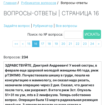
Главная
/
Рубрикатор вопросов
/
Вопросы-ответы
ВОПРОСЫ-ОТВЕТЫ | СТРАНИЦА 16
Задайте вопрос
|
Рубрикатор
|
Все вопросы
Поиск по № вопроса:
<<
<
15
16
17
18
19
20
21
22
23
24
>
Вопросов:
234
ЗДРАВСТВУЙТЕ, Дмитрий Андреевич! У моей сестры, в
феврале еще здоровой молодой женщины 44 года, рмж
рT3N1M0. Почувствовала шишку в груди, пошла на
консультацию к маммологу, он сказал надо резать,
назначили операцию через 2 дня. Сказал, что диагноз
после того, как разрежет. В итоге рмж 3ст. Опухоль
51*31 по узи, mts в 2 лимфоузла. Теперь собственно
вопрос. Операция была 13 марта радикальная резекция
левой мж. 3 апреля получили на руки стекла и