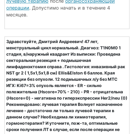
лучевую терапию
после
органосохраняющей
операции
. Допустимо начать и в течение 4
месяцев.
Здравствуйте, Дмитрий Андреевич! 47 лет,
менструальный цикл нормальный. Диагноз: Т1N0M0 1
cтадия, в/наружный квадрант Из выписки: Проведена
секторальная резекция + подмышечная
лимфаденэктомия справа . Гистология: инвазивный рак
NST gr 2 ( 1,5х1,5х1,8 см) Ellis&Elston 6 баллов. Края
резекции без опухоли. 12 подмышечных л/у без МТС
ИГХ: Ki67=3% опухоль является - ER - сильно
положительна (Hscore=70% - 210) - PR - отрицательна
(Hscore=0) - негативна по гиперэкспрессии Her2/neu (0)
Рекомендовано: лучевая терапия Волнует назначенное
лечение - достаточно ли только лучевой терапии в
данном случае? Необходима ли химиотерапия,
гормонотерапия? И уточните, пож-та, оптимальные
сроки получения ЛТ в случае, если после операции не