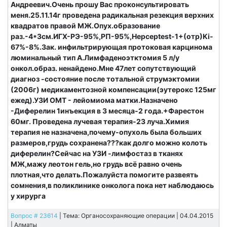
Андреевич.Очень прошу Вас проконсультировать
меня.25.11.14г проведена радикальная резекция верхних
квадратов правой МЖ.Опух.образование
раз.-4*3см.ИГХ-РЭ-95%,РП-95%,Hepceptest-1+(отр)Ki-
67%-8%.Зак. инфильтрирующая протоковая карцинома
люминальный тип А.Лимфаденоэтктомия 5 л/у
онкол.образ. ненайдено.Мне 47лет сопутствующий
диагноз -состояние после тотальной струмэктомии
(2006г) медикаментозной компенсации(эутерокс 125мг
ежед).УЗИ ОМТ - лейомиома матки.Назначено
-Диферелин 1инъекция в 3 месяца-2 года.+Фарестон
60мг. Проведена лучевая терапия-23 луча.Химия
терапия не назначена,почему-опухоль была больших
размеров,грудь сохранена???как долго можно колоть
диферелин?Сейчас на УЗИ -лимфостаз в тканях
МЖ,мажу леотон гель,но грудь всё равно очень
плотная,что делать.Пожалуйста помогите развеять
сомнения,в поликлинике онколога пока нет наблюдаюсь
у хирурга
Вопрос # 23614
| Тема: Органосохраняющие операции | 04.04.2015
|
Алматы