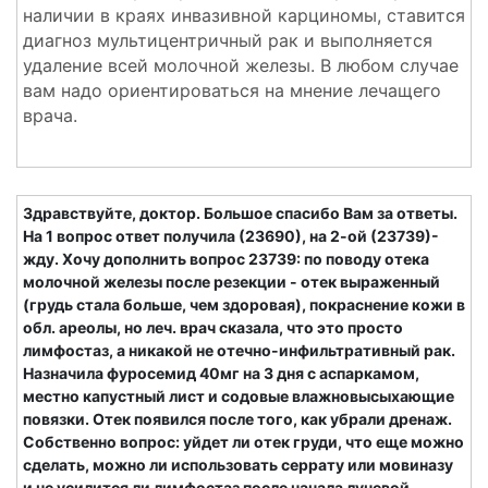
наличии в краях инвазивной карциномы, ставится
диагноз мультицентричный рак и выполняется
удаление всей молочной железы. В любом случае
вам надо ориентироваться на мнение лечащего
врача.
Здравствуйте, доктор. Большое спасибо Вам за ответы.
На 1 вопрос ответ получила (23690), на 2-ой (23739)-
жду. Хочу дополнить вопрос 23739: по поводу отека
молочной железы после резекции - отек выраженный
(грудь стала больше, чем здоровая), покраснение кожи в
обл. ареолы, но леч. врач сказала, что это просто
лимфостаз, а никакой не отечно-инфильтративный рак.
Назначила фуросемид 40мг на 3 дня с аспаркамом,
местно капустный лист и содовые влажновысыхающие
повязки. Отек появился после того, как убрали дренаж.
Собственно вопрос: уйдет ли отек груди, что еще можно
сделать, можно ли использовать серрату или мовиназу
и не усилится ли лимфостаз после начала лучевой