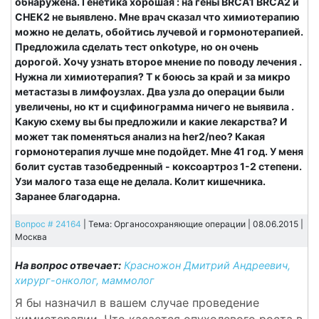
обнаружена. Генетика хорошая : на гены BRCA1 BRCA2 и
CHEK2 не выявлено. Мне врач сказал что химиотерапию
можно не делать, обойтись лучевой и гормонотерапией.
Предложила сделать тест onkotype, но он очень
дорогой. Хочу узнать второе мнение по поводу лечения .
Нужна ли химиотерапия? T к боюсь за край и за микро
метастазы в лимфоузлах. Два узла до операции были
увеличены, но кт и сцифинограмма ничего не выявила .
Какую схему вы бы предложили и какие лекарства? И
может так поменяться анализ на her2/neo? Какая
гормонотерапия лучше мне подойдет. Мне 41 год. У меня
болит сустав тазобедренный - коксоартроз 1-2 степени.
Узи малого таза еще не делала. Колит кишечника.
Заранее благодарна.
Вопрос # 24164
| Тема: Органосохраняющие операции | 08.06.2015 |
Москва
На вопрос отвечает:
Красножон Дмитрий Андреевич,
хирург-онколог, маммолог
Я бы назначил в вашем случае проведение
химиотерапии. Что касается опухолевого роста в