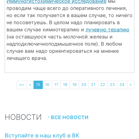
Иммуногистохимическое исследование
мы
проводим чаще всего до оперативного лечения,
но если так получается в вашем случае, то ничего
не посоветуешь. В целом надо планировать в
вашем случае химиотерапию и
лучевую терапию
(на оставшуюся часть молочной железы и
надподключичноподмышечное поле). В любом
случае вам надо ориентироваться на мнение
лечащего врача.
<<
<
15
16
17
18
19
20
21
22
23
24
>
НОВОСТИ
ВСЕ НОВОСТИ
Вступайте в наш клуб в ВК