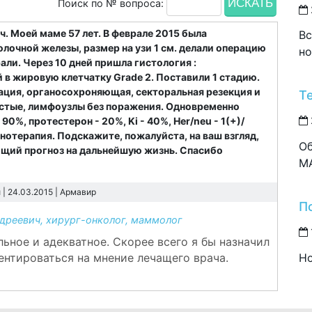
Поиск по № вопроса:
 Моей маме 57 лет. В феврале 2015 была
Вс
очной железы, размер на узи 1 см. делали операцию
но
ли. Через 10 дней пришла гистология :
 в жировую клетчатку Grade 2. Поставили 1 стадию.
ация, органосохроняющая, секторальная резекция и
Т
истые, лимфоузлы без поражения. Одновременно
0%, протестерон - 20%, Ki - 40%, Her/neu - 1(+)/
нотерапия. Подскажите, пожалуйста, на ваш взгляд,
Об
бщий прогноз на дальнейшую жизнь. Спасибо
M
| 24.03.2015 |
Армавир
П
реевич, хирург-онколог, маммолог
льное и адекватное. Скорее всего я бы назначил
Но
ентироваться на мнение лечащего врача.