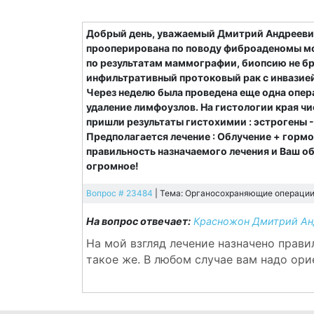
Добрый день, уважаемый Дмитрий Андреевич.
прооперирована по поводу фиброаденомы мол
по результатам маммографии, биопсию не бра
инфильтративный протоковый рак с инвазией
Через неделю была проведена еще одна опер
удаление лимфоузлов. На гистологии края ч
пришли результаты гистохимии : эстрогены - 9
Предполагается лечение : Облучение + гормо
правильность назначаемого лечения и Ваш о
огромное!
Вопрос # 23484
| Тема: Органосохраняющие операции 
На вопрос отвечает:
Красножон Дмитрий Анд
На мой взгляд лечение назначено прави
такое же. В любом случае вам надо ори