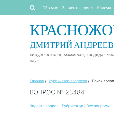
Обо мне
Запись на прием
Консуль
КРАСНОЖО
ДМИТРИЙ АНДРЕЕ
хирург-онколог, маммолог, кандидат ме
наук
Главная
/
Рубрикатор вопросов
/
Поиск вопр
ВОПРОС № 23484
Задайте вопрос
|
Рубрикатор
|
Все вопросы