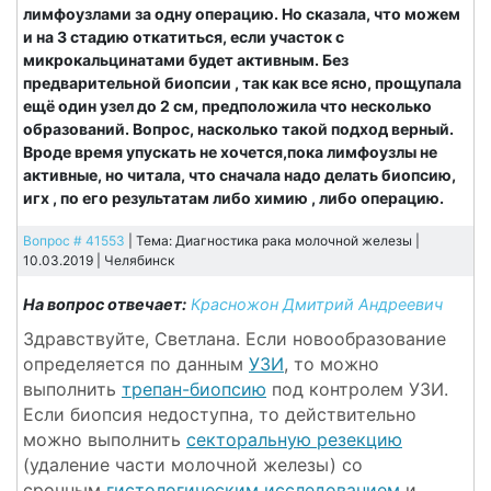
лимфоузлами за одну операцию. Но сказала, что можем
и на 3 стадию откатиться, если участок с
микрокальцинатами будет активным. Без
предварительной биопсии , так как все ясно, прощупала
ещё один узел до 2 см, предположила что несколько
образований. Вопрос, насколько такой подход верный.
Вроде время упускать не хочется,пока лимфоузлы не
активные, но читала, что сначала надо делать биопсию,
игх , по его результатам либо химию , либо операцию.
Вопрос # 41553
| Тема: Диагностика рака молочной железы |
10.03.2019 |
Челябинск
На вопрос отвечает:
Красножон Дмитрий Андреевич
Здравствуйте, Светлана. Если новообразование
определяется по данным
УЗИ
, то можно
выполнить
трепан-биопсию
под контролем УЗИ.
Если биопсия недоступна, то действительно
можно выполнить
секторальную резекцию
(удаление части молочной железы) со
срочным
гистологическим исследованием
и