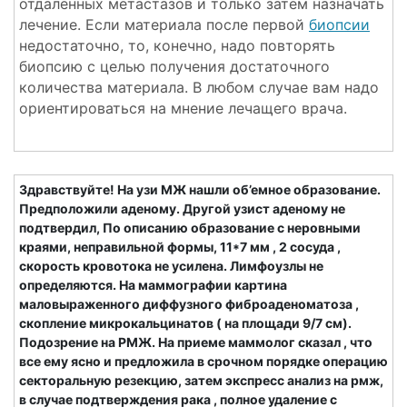
отдаленных метастазов и только затем назначать
лечение. Если материала после первой
биопсии
недостаточно, то, конечно, надо повторять
биопсию с целью получения достаточного
количества материала. В любом случае вам надо
ориентироваться на мнение лечащего врача.
Здравствуйте! На узи МЖ нашли об’емное образование.
Предположили аденому. Другой узист аденому не
подтвердил, По описанию образование с неровными
краями, неправильной формы, 11*7 мм , 2 сосуда ,
скорость кровотока не усилена. Лимфоузлы не
определяются. На маммографии картина
маловыраженного диффузного фиброаденоматоза ,
скопление микрокальцинатов ( на площади 9/7 см).
Подозрение на РМЖ. На приеме маммолог сказал , что
все ему ясно и предложила в срочном порядке операцию
секторальную резекцию, затем экспресс анализ на рмж,
в случае подтверждения рака , полное удаление с