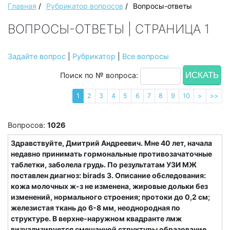
Главная
/
Рубрикатор вопросов
/
Вопросы-ответы
ВОПРОСЫ-ОТВЕТЫ | СТРАНИЦА 1
Задайте вопрос
|
Рубрикатор
|
Все вопросы
Поиск по № вопроса:
1
2
3
4
5
6
7
8
9
10
>
>>
Вопросов:
1026
Здравствуйте, Дмитрий Андреевич. Мне 40 лет, начала
недавно принимать гормональные противозачаточные
таблетки, заболела грудь. По результатам УЗИ МЖ
поставлен диагноз: birads 3. Описание обследования:
кожа молочных ж-з не изменена, жировые дольки без
изменений, нормального строения; протоки до 0,2 см;
железистая ткань до 6-8 мм, неоднородная по
структуре. В верхне-наружном квадранте лмж
визуализируется смешанной структуры образование