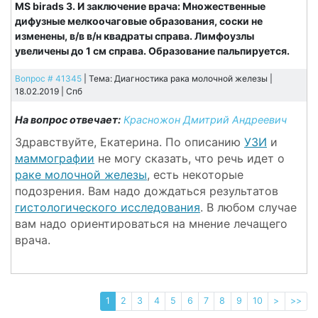
MS birads 3. И заключение врача: Множественные
дифузные мелкоочаговые образования, соски не
изменены, в/в в/н квадраты справа. Лимфоузлы
увеличены до 1 см справа. Образование пальпируется.
Вопрос # 41345
| Тема: Диагностика рака молочной железы |
18.02.2019 |
Спб
На вопрос отвечает:
Красножон Дмитрий Андреевич
Здравствуйте, Екатерина. По описанию
УЗИ
и
маммографии
не могу сказать, что речь идет о
раке молочной железы
, есть некоторые
подозрения. Вам надо дождаться результатов
гистологического исследования
. В любом случае
вам надо ориентироваться на мнение лечащего
врача.
1
2
3
4
5
6
7
8
9
10
>
>>