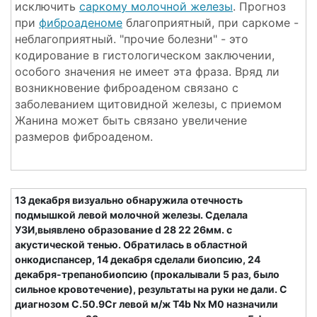
исключить
саркому молочной железы
. Прогноз
при
фиброаденоме
благоприятный, при саркоме -
неблагоприятный. "прочие болезни" - это
кодирование в гистологическом заключении,
особого значения не имеет эта фраза. Вряд ли
возникновение фиброаденом связано с
заболеванием щитовидной железы, с приемом
Жанина может быть связано увеличение
размеров фиброаденом.
13 декабря визуально обнаружила отечность
подмышкой левой молочной железы. Сделала
УЗИ,выявлено образование d 28 22 26мм. с
акустической тенью. Обратилась в областной
онкодиспансер, 14 декабря сделали биопсию, 24
декабря-трепанобиопсию (прокалывали 5 раз, было
сильное кровотечение), результаты на руки не дали. С
диагнозом С.50.9Сr левой м/ж Т4b Nх М0 назначили