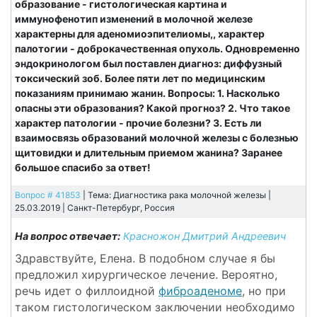
образование - гистологическая картина и
иммунофенотип изменений в молочной железе
характерны для аденомиоэпителиомы,, характер
палотогии - доброкачественная опухоль. Одновременно
эндокринологом был поставлен диагноз: диффузный
токсический зоб. Более пяти лет по медицинским
показаниям принимаю жанин. Вопросы: 1. Насколько
опасны эти образования? Какой прогноз? 2. Что такое
характер патологии - прочие болезни? 3. Есть ли
взаимосвязь образований молочной железы с болезнью
щитовидки и длительным приемом жанина? Заранее
большое спасибо за ответ!
Вопрос # 41853
| Тема: Диагностика рака молочной железы |
25.03.2019 |
Санкт-Петербург, Россия
На вопрос отвечает:
Красножон Дмитрий Андреевич
Здравствуйте, Елена. В подобном случае я бы
предложил хирургическое лечение. Вероятно,
речь идет о филлоидной
фиброаденоме
, но при
таком гистологическом заключении необходимо