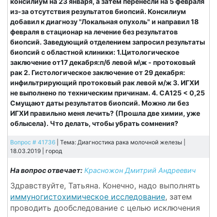
консилиум на 23 января, а затем перенесли на 5 февраля
из-за отсутствия результатов биопсий. Консилиум
добавил к диагнозу "Локальная опухоль" и направил 18
февраля в стационар на лечение без результатов
биопсий. Заведующий отделением запросил результаты
биопсий с областной клиники: 1.Цитологическое
заключение от17 декабря:п/б левой м\ж - протоковый
рак 2. Гистологическое заключение от 29 декабря:
инфильтрирующий протоковый рак левой м/ж 3. ИГХИ
не выполнено по техническим причинам. 4. СА125 < 0,25
Смущают даты результатов биопсий. Можно ли без
ИГХИ правильно меня лечить? (Прошла две химии, уже
облысела). Что делать, чтобы убрать сомнения?
Вопрос # 41736
| Тема: Диагностика рака молочной железы |
18.03.2019 |
город
На вопрос отвечает:
Красножон Дмитрий Андреевич
Здравствуйте, Татьяна. Конечно, надо выполнять
иммуногистохимическое исследование
, затем
проводить дообследование с целью исключения