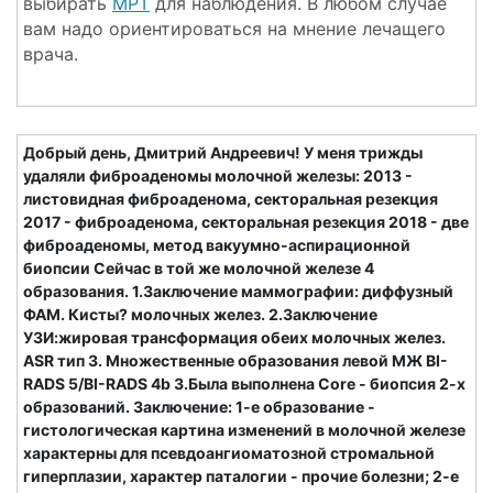
выбирать
МРТ
для наблюдения. В любом случае
вам надо ориентироваться на мнение лечащего
врача.
Добрый день, Дмитрий Андреевич! У меня трижды
удаляли фиброаденомы молочной железы: 2013 -
листовидная фиброаденома, секторальная резекция
2017 - фиброаденома, секторальная резекция 2018 - две
фиброаденомы, метод вакуумно-аспирационной
биопсии Сейчас в той же молочной железе 4
образования. 1.Заключение маммографии: диффузный
ФАМ. Кисты? молочных желез. 2.Заключение
УЗИ:жировая трансформация обеих молочных желез.
ASR тип 3. Множественные образования левой МЖ BI-
RADS 5/BI-RADS 4b 3.Была выполнена Core - биопсия 2-х
образований. Заключение: 1-е образование -
гистологическая картина изменений в молочной железе
характерны для псевдоангиоматозной стромальной
гиперплазии, характер паталогии - прочие болезни; 2-е