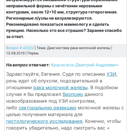
неправильной формы с нечёткими неровными
контурами, около 12*10 мм, структура гетерогенная.
Регионарные л/узлы не визуализируются.
Рекомендовано показаться маммологу и сделать
пункцию. Насколько это все страшно? Заранее спасибо
за ответ.
Вопрос # 43222
| Тема: Диагностика рака молочной железы |
13.08.2019 |
Пермь
На вопрос отвечает:
Красножон Дмитрий Андреевич
Здравствуйте, Евгения. Судя по описанию
УЗИ
,
речь идет об опухоли, подозрительной в
отношении
рака молочной железы
. В подобном
случае я бы предложил
биопсию
данного
новообразования под УЗИ контролем,
либо
секторальную резекцию
молочной железы с
целью получения материала для
гистологического исследования
. Конечно, чтобы
говорить убедительно, надо смотреть вас +