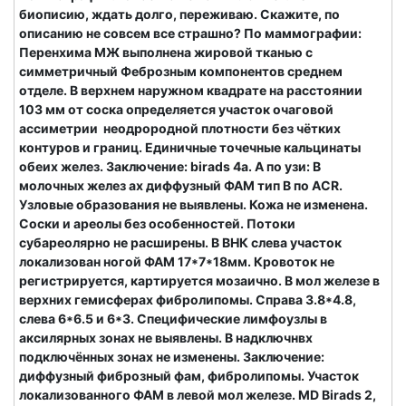
биописию, ждать долго, переживаю. Скажите, по
описанию не совсем все страшно? По маммографии:
Перенхима МЖ выполнена жировой тканью с
симметричный Феброзным компонентов среднем
отделе. В верхнем наружном квадрате на расстоянии
103 мм от соска определяется участок очаговой
ассиметрии неодрородной плотности без чётких
контуров и границ. Единичные точечные кальцинаты
обеих желез. Заключение: birads 4a. А по узи: В
молочных желез ах диффузный ФАМ тип В по АСR.
Узловые образования не выявлены. Кожа не изменена.
Соски и ареолы без особенностей. Потоки
субареолярно не расширены. В ВНК слева участок
локализован ногой ФАМ 17*7*18мм. Кровоток не
регистрируется, картируется мозаично. В мол железе в
верхних гемисферах фибролипомы. Справа 3.8*4.8,
слева 6*6.5 и 6*3. Специфические лимфоузлы в
аксилярных зонах не выявлены. В надключнвх
подключённых зонах не изменены. Заключение:
диффузный фиброзный фам, фибролипомы. Участок
локализованного ФАМ в левой мол железе. MD Birads 2,