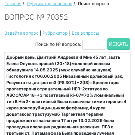
Главная
/
Рубрикатор вопросов
/
Поиск вопроса
ВОПРОС № 70352
Задайте вопрос
|
Рубрикатор
|
Все вопросы
Поиск по № вопроса:
Добрый день, Дмитрий Андреевич! Мне 45 лет ,звать
Елена Опухоль правой (20*18)молочной железы
обнаружила 14.05.2025 (муж случайно нащупал)
Гистология от06.06.2025 Инвазивный дольковый рак.
Результаты .,эстроген3 (PS 30%)+2(IS)=5рецепторы
прогестерона отрицательный HER-2статуса по
ASCO/CAP 18-+3 позитивный ki-67=70% люминальный
тип В Her2-позитивный Была назначена химиотерапия 4
курса доксорубицын,циклофосфамид 4 курса
доцетаксел,трастузумаб Таргентная терапия
продолжается назначено 17 штук 13.02.2026 была
проведена операция радикальная резекция. ПГЗ с
третьей ст. Патамарфоза Была проведена лучевая