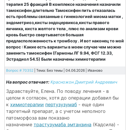
терапия 25 фракций В комплексе назначения назначили
тамоксифен длительно Тамоксифен пить отказалась
есть проблемы связанные с гинекологией миома матки ,
эндометриоз,кисты эндоцервикса,кисты правого
яичника, киста желтого тела , плюс по анализам крови
кровь быстро свертывается большая
предласположенность к тромбозу . И вот наконец то мой
вопрос : Какие есть варианты в моем случае чем можно
заменить тамоксифен (Гармоны ЛГ 9.94, ФСГ 12.33,
Эстрадиол 54.5) Были назначены химиотерапии
Вопрос # 70352
| Тема: Без темы | 04.06.2026 |
Иваново
На вопрос отвечает:
Красножон Дмитрий Андреевич
Здравствуйте, Елена. По поводу лечения - в
целом я согласен, хотя до операции добавил бы
к
химиотерапии
пертузузумаб
- еще один
таргетный препарат, а с учетом неполного
патоморфоза вам показано
назначение
трастузумаба эмтанзина
(Кадсила) -