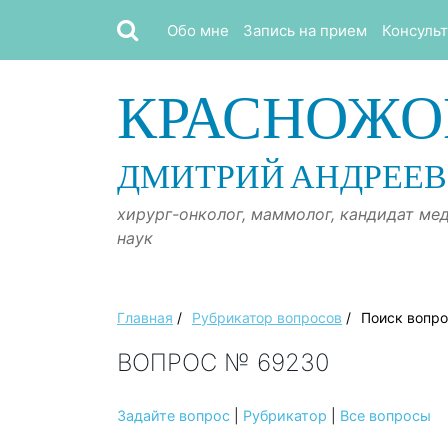
Обо мне
Запись на прием
Консуль
КРАСНОЖО
ДМИТРИЙ АНДРЕЕ
хирург-онколог, маммолог, кандидат ме
наук
Главная
/
Рубрикатор вопросов
/
Поиск вопр
ВОПРОС № 69230
Задайте вопрос
|
Рубрикатор
|
Все вопросы