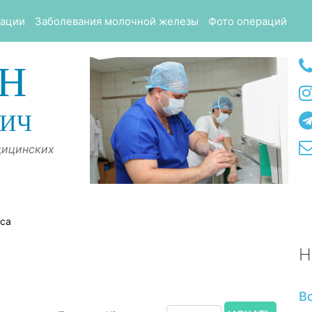
тации
Заболевания молочной железы
Фото операций
Н
ВИЧ
дицинских
оса
Н
В