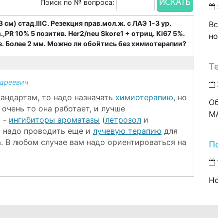
Поиск по № вопроса:
м) стад.IIIC. Резекция прав.мол.ж. с ЛАЭ 1-3 ур.
Вс
PR 10% 5 позитив. Her2/neu Skore1 + отриц. Ki67 5%.
но
уз. Более 2 мм. Можно ли обойтись без химиотерапии?
Т
дреевич
тандартам, то надо назначать
химиотерапию
, но
Об
 очень то она работает, и лучше
M
 -
ингибиторы ароматазы
(
летрозол
и
ам надо проводить еще и
лучевую терапию
для
. В любом случае вам надо ориентироваться на
П
Но