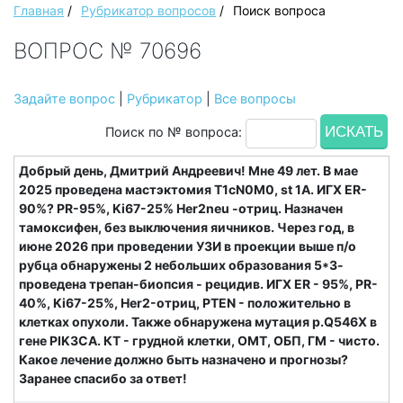
Главная
/
Рубрикатор вопросов
/
Поиск вопроса
ВОПРОС № 70696
Задайте вопрос
|
Рубрикатор
|
Все вопросы
Поиск по № вопроса:
Добрый день, Дмитрий Андреевич! Мне 49 лет. В мае
2025 проведена мастэктомия T1cN0M0, st 1A. ИГХ ER-
90%? PR-95%, Ki67-25% Her2neu -отриц. Назначен
тамоксифен, без выключения яичников. Через год, в
июне 2026 при проведении УЗИ в проекции выше п/о
рубца обнаружены 2 небольших образования 5*3-
проведена трепан-биопсия - рецидив. ИГХ ER - 95%, PR-
40%, Ki67-25%, Her2-отриц, PTEN - положительно в
клетках опухоли. Также обнаружена мутация р.Q546Х в
гене PIK3CA. КТ - грудной клетки, ОМТ, ОБП, ГМ - чисто.
Какое лечение должно быть назначено и прогнозы?
Заранее спасибо за ответ!