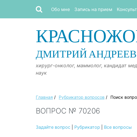
Обо мне
Запись на прием
Консуль
КРАСНОЖО
ДМИТРИЙ АНДРЕЕ
хирург-онколог, маммолог, кандидат ме
наук
Главная
/
Рубрикатор вопросов
/
Поиск вопр
ВОПРОС № 70206
Задайте вопрос
|
Рубрикатор
|
Все вопросы