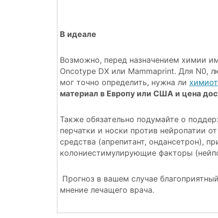
В идеале
Возможно, перед назначением химии им
Oncotype DX или Mammaprint. Для N0, лю
мог точно определить, нужна ли
химиот
материал в Европу или США и цена дос
Также обязательно подумайте о подде
перчатки и носки против нейропатии о
средства (апрепитант, ондансетрон), пр
колониестимулирующие факторы (нейпог
Прогноз в вашем случае благоприятный
мнение лечащего врача.