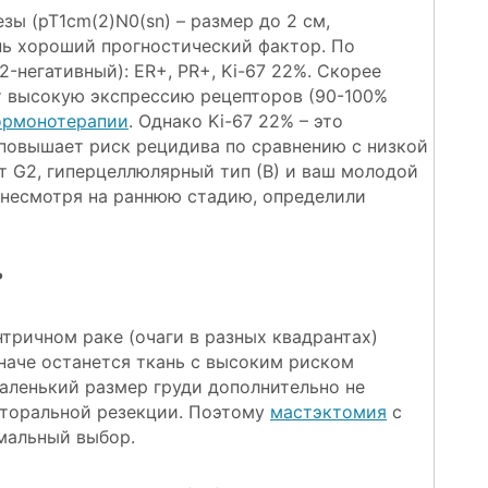
зы (pT1cm(2)N0(sn) – размер до 2 см,
ень хороший прогностический фактор. По
-негативный): ER+, PR+, Ki-67 22%. Скорее
ает высокую экспрессию рецепторов (90-100%
ормонотерапии
. Однако Ki-67 22% – это
 повышает риск рецидива по сравнению с низкой
 G2, гиперцеллюлярный тип (В) и ваш молодой
, несмотря на раннюю стадию, определили
?
тричном раке (очаги в разных квадрантах)
аче останется ткань с высоким риском
аленький размер груди дополнительно не
кторальной резекции. Поэтому
мастэктомия
с
мальный выбор.