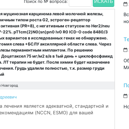
Поиск по № вопроса:
ая муцинозная карцинома левой молочной железы,
Вс
тричным типом роста G2, эстроген-рецептор
но
зитивная (РR=8), с негативным статусом по Her2/neu
7-22%. pT1cm(2)N0(sn)pn0 lv0 R0 ICD-O code 8480/3
ых вариантов в исследованных генах не обнаружено.
Т
омия слева +БСЛУ аксиллярной области слева. Через
железы перманентным имплантом. По решению
: Доцетаксел 75 мг/м2 в/в в 1ый день + циклофосфамид
Об
кла. ЛТ терапии не будет. После химии будет назначение
M
чения. Грудь удалили полностью, т.к. размер груди
ый
П
 Новгород
дреевич
а лечения является адекватной, стандартной и
Но
екомендациям (NCCN, ESMO) для вашей