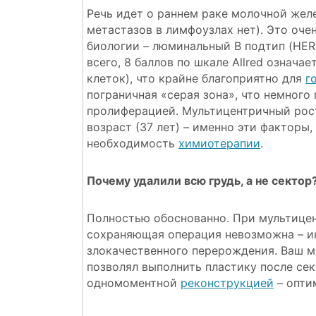
Речь идет о раннем раке молочной желе
метастазов в лимфоузлах нет). Это оч
биологии – люминальный B подтип (HER2
всего, 8 баллов по шкале Allred означ
клеток), что крайне благоприятно для
г
пограничная «серая зона», что немного
пролиферацией. Мультицентричный рост
возраст (37 лет) – именно эти факторы
необходимость
химиотерапии
.
Почему удалили всю грудь, а не сектор
Полностью обоснованно. При мультицен
сохраняющая операция невозможна – ин
злокачественного перерождения. Ваш м
позволял выполнить пластику после се
одномоментной
реконструкцией
– опти