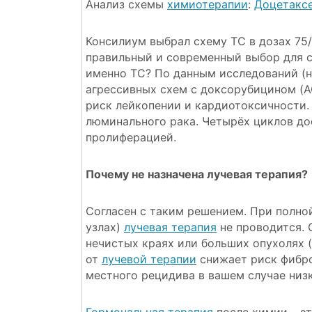
Анализ схемы
химиотерапии
:
Доцетакс
Консилиум выбрал схему TC в дозах 75/
правильный и современный выбор для ст
именно TC? По данным исследований (н
агрессивных схем с доксорубицином (A
риск лейкопении и кардиотоксичности
люминального рака. Четырёх циклов до
пролиферацией.
Почему не назначена лучевая терапия?
Согласен с таким решением. При полн
узлах)
лучевая терапия
не проводится. 
нечистых краях или больших опухолях (T
от
лучевой терапии
снижает риск фибро
местного рецидива в вашем случае низк