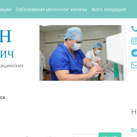
тации
Заболевания молочной железы
Фото операций
Н
ВИЧ
дицинских
оса
Н
В