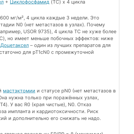
ел
+
Циклофосфамид
(TC) x 4 цикла
600 мг/м², 4 цикла каждые 3 недели. Это
адии N0 (нет метастазов в узлах). Почему
апример, USOR 9735), 4 цикла TC не хуже более
C), но имеет меньше побочных эффектов: ниже
.
Доцетаксел
– один из лучших препаратов для
статочно для pT1cN0 с промежуточной
ой
мастэктомии
и статусе pN0 (нет метастазов в
Она нужна только при поражённых узлах,
4). У вас R0 (края чистые), N0. Отказ
за импланта и кардиотоксичности. Риск
ий и дополнительно его снижать не надо.