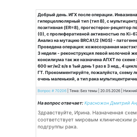
Добрый день. ИГХ после операции. Инвазивн
гиперцеллюлярный тип (тип В), с мультицен
позитивная (ER=8), прогестерон-рецептор по
(0), с пролиферативной активностью по Кi-6
Анализ на мутацию BRCA1/2 (NGS) - патогенн
Проведена операция: кожесохранная мастэкт
3 недели - реконструкция левой молочной 
консилиума так же назначена АПХТ по схеме 
600 мг/м2 в/в в 1ый день 1 раз в 3 нед., 4 ци
ГТ. Прокомментируйте, пожалуйста, схему ле
очень маленький, а тип рака мультицентричн
Вопрос # 70206
| Тема: Без темы | 20.05.2026 |
Нижний
На вопрос отвечает:
Красножон Дмитрий Ан
Здравствуйте, Ирина. Назначенная схем
соответствует мировым клиническим р
подгруппы рака.