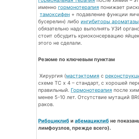
Гормональная терапия
после химии – эт
именно
гормонотерапия
понижает риски
тамоксифен
+ подавление функции яич
бусерелин) либо
ингибиторы ароматазы
обязательно надо выполнять УЗИ органо
стоит обсудить криоконсервацию яйце
этого не сделали.
Резюме по ключевым пунктам
Хирургия (
мастэктомия
с
реконструкц
схеме TC x 4 – стандарт, с хорошей пе
правильный.
Гормонотерапия
после хими
менее 5-10 лет. Отсутствие мутаций B
раков.
Рибоциклиб
и
абемациклиб
не показан
лимфоузлов, прежде всего).