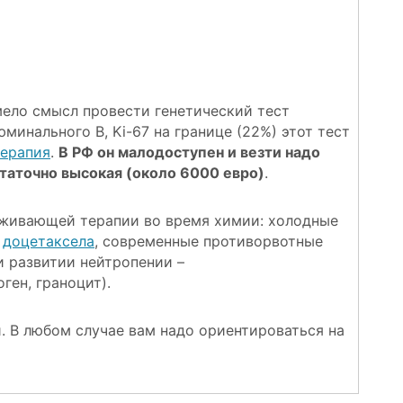
ело смысл провести генетический тест
минального B, Ki-67 на границе (22%) этот тест
ерапия
.
В РФ он малодоступен и везти надо
таточно высокая (около 6000 евро)
.
рживающей терапии во время химии: холодные
т
доцетаксела
, современные противорвотные
и развитии нейтропении –
ен, граноцит).
. В любом случае вам надо ориентироваться на