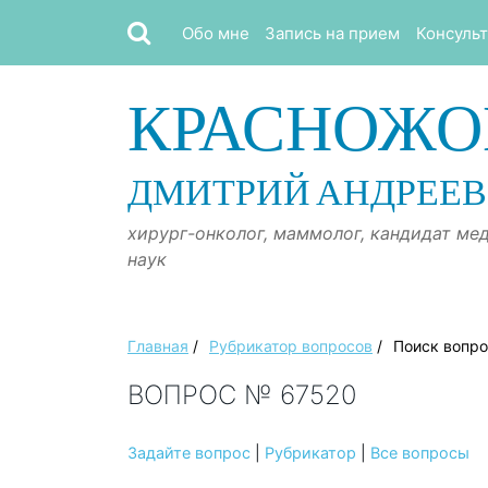
Обо мне
Запись на прием
Консуль
КРАСНОЖО
ДМИТРИЙ АНДРЕЕ
хирург-онколог, маммолог, кандидат ме
наук
Главная
/
Рубрикатор вопросов
/
Поиск вопр
ВОПРОС № 67520
Задайте вопрос
|
Рубрикатор
|
Все вопросы