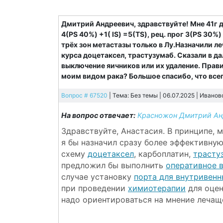
Дмитрий Андреевич, здравствуйте! Мне 41г 
4(PS 40%) +1( IS) =5(TS), рец. прог 3(PS 30%)
трёх зон метастазы только в Лу.Назначили 
курса доцетаксел, трастузумаб. Сказали в да
выключение яичников или их удаление. Прави
моим видом рака? Большое спасибо, что всег
Вопрос # 67520
| Тема: Без темы | 06.07.2025 |
Иванов
На вопрос отвечает:
Красножон Дмитрий Ан
Здравствуйте, Анастасия. В принципе, 
я бы назначил сразу более эффективну
схему
доцетаксел
, карбоплатин,
трасту
предложил бы выполнить
оперативное 
случае установку
порта для внутривен
при проведении
химиотерапии
для оцен
надо ориентироваться на мнение лечаще