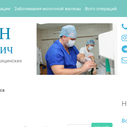
тации
Заболевания молочной железы
Фото операций
Н
ВИЧ
дицинских
оса
Н
В