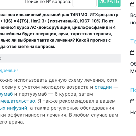
Поиск по № вопроса:
диагноз инвазивный долькой рак T4N1M0. ИГХ:рец.эстр
Вс
 +1(IS) =4(TS), Her2 3+( позитивный), Ki67-10%.По кт
но
лечение:4 курса АС-доксорубицин, циклофосфамид и 4
льнейшем будет операция, лучи, таргетная терапия,
льно ли выбрана тактика лечения? Какой прогноз с
Т
да отвечаете на вопросы.
о
Об
дреевич
M
можно использовать данную схему лечения, хотя
ю схему с учетом молодого возраста и
стадии
—
П
зумаб
и пертузумаб — 6 курсов, затем
вмешательство
. Я также рекомендовал в вашем
ных инфузий
, а также регулярные обследования
Но
ки эффективности лечения. В любом случае вам
го врача.