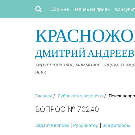
Обо мне
Запись на прием
Консуль
КРАСНОЖО
ДМИТРИЙ АНДРЕЕ
хирург-онколог, маммолог, кандидат ме
наук
Главная
/
Рубрикатор вопросов
/
Поиск вопр
ВОПРОС № 70240
Задайте вопрос
|
Рубрикатор
|
Все вопросы