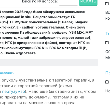
Поиск по № вопроса:
 В апреле 2026 года была обнаружена инвазивная
Вс
рциномой in situ. Рецепторный статус: ER -
но
20%). HER2/Neu: положительный (3 балла). Индекс
 точках'. E - cadherin отрицательная. Очень хочу
го лечения Из обследований пройдено: УЗИ МЖ, МРТ
Т
 полость, малый таз и забрюшинное пространство),
ия, ИГХ (в прикрепленном файле), повторная ИГХ на
нетические мутации BRCA1 и BRCA2 методом ПЦР,
Об
о. Очень жду ответа
M
П
дреевич
о опухоль чувствительна к таргетной терапии, я
етании с таргетной терапией (схема
Но
и
пертузумаб
). Надо еще бы стадию знать, чтобы
о прикрепить документы, поэтому я их не
тироваться на мнение лечащего врача.