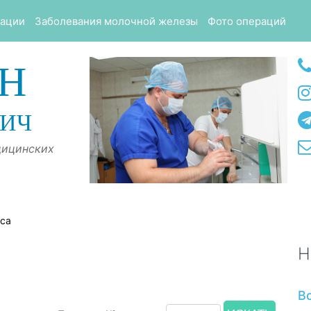
тации
Заболевания молочной железы
Фото операций
Н
ВИЧ
дицинских
оса
Н
В