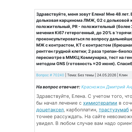
Здравствуйте, меня зовут Елена! Мне 48 лет.
дольковая карцинома ЛМЖ, G2 с дольковой ка
положительный, PR - положительный (более 
мечения Ki67 гетерогенный, до 20% в 'горячих
проконсультироваться по вопросу дальнейше
МЖ с контрастом, КТ с контрастом (брюшная
рентген грудной клетки; 2 раза трепан-биопс
пересмотре в ММКЦ Коммунарка, тест на ге
методом GNS (готовность ≈20 июня). Спасиб
Вопрос # 70240
| Тема: Без темы | 24.05.2026 |
Клин
На вопрос отвечает:
Красножон Дмитрий Ан
Здравствуйте, Елена. С учетом того, чт
бы начал лечение с
химиотерапии
в соч
доцетаксел
, карбоплатин,
трастузумаб
точнее рассуждать. На сайте невозможн
увидел. В любом случае вам надо ориен