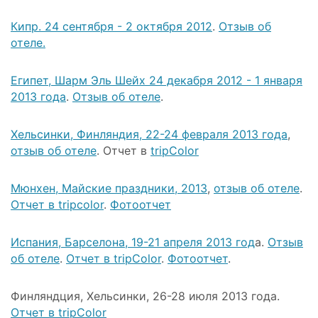
Кипр. 24 сентября - 2 октября 2012
.
Отзыв об
отеле.
Египет, Шарм Эль Шейх 24 декабря 2012 - 1 января
2013 года
.
Отзыв об отеле
.
Хельсинки, Финляндия, 22-24 февраля 2013 года
,
отзыв об отеле
. Отчет в
tripColor
Мюнхен, Майские праздники, 2013
,
отзыв об отеле
.
Отчет в tripcolor
.
Фотоотчет
Испания, Барселона, 19-21 апреля 2013 год
а.
Отзыв
об отеле
.
Отчет в tripColor
.
Фотоотчет
.
Финляндция, Хельсинки, 26-28 июля 2013 года.
Отчет в tripColor