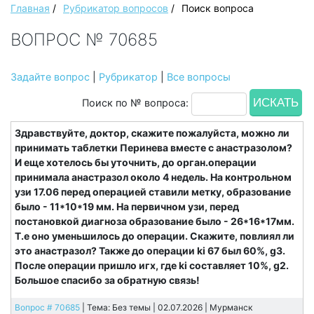
Главная
/
Рубрикатор вопросов
/
Поиск вопроса
ВОПРОС № 70685
Задайте вопрос
|
Рубрикатор
|
Все вопросы
Поиск по № вопроса:
Здравствуйте, доктор, скажите пожалуйста, можно ли
принимать таблетки Перинева вместе с анастразолом?
И еще хотелось бы уточнить, до орган.операции
принимала анастразол около 4 недель. На контрольном
узи 17.06 перед операцией ставили метку, образование
было - 11*10*19 мм. На первичном узи, перед
постановкой диагноза образование было - 26*16*17мм.
Т.е оно уменьшилось до операции. Скажите, повлиял ли
это анастразол? Также до операции ki 67 был 60%, g3.
После операции пришло игх, где ki составляет 10%, g2.
Большое спасибо за обратную связь!
Вопрос # 70685
| Тема: Без темы | 02.07.2026 |
Мурманск