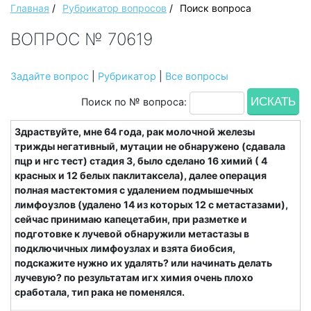
Главная
/
Рубрикатор вопросов
/
Поиск вопроса
ВОПРОС № 70619
Задайте вопрос
|
Рубрикатор
|
Все вопросы
Поиск по № вопроса:
Здраствуйте, мне 64 года, рак молочной железы
трижды негативный, мутации не обнаружено (сдавала
пцр и нгс тест) стадия 3, было сделано 16 химий ( 4
красных и 12 белых паклитаксела), далее операция
полная мастектомия с удалением подмышечных
лимфоузлов (удалено 14 из которых 12 с метастазами),
сейчас принимаю капецетабин, при разметке и
подготовке к лучевой обнаружили метастазы в
подключичных лимфоузлах и взята биобсия,
подскажите нужно их удалять? или начинать делать
лучевую? по результатам игх химия очень плохо
сработала, тип рака не поменялся.