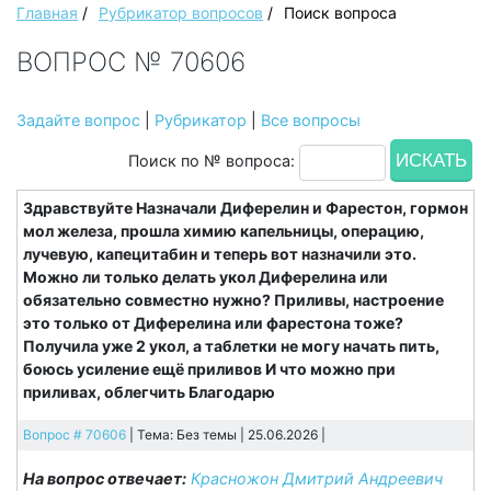
Главная
/
Рубрикатор вопросов
/
Поиск вопроса
ВОПРОС № 70606
Задайте вопрос
|
Рубрикатор
|
Все вопросы
Поиск по № вопроса:
Здравствуйте Назначали Диферелин и Фарестон, гормон
мол железа, прошла химию капельницы, операцию,
лучевую, капецитабин и теперь вот назначили это.
Можно ли только делать укол Диферелина или
обязательно совместно нужно? Приливы, настроение
это только от Диферелина или фарестона тоже?
Получила уже 2 укол, а таблетки не могу начать пить,
боюсь усиление ещё приливов И что можно при
приливах, облегчить Благодарю
Вопрос # 70606
| Тема: Без темы | 25.06.2026 |
На вопрос отвечает:
Красножон Дмитрий Андреевич