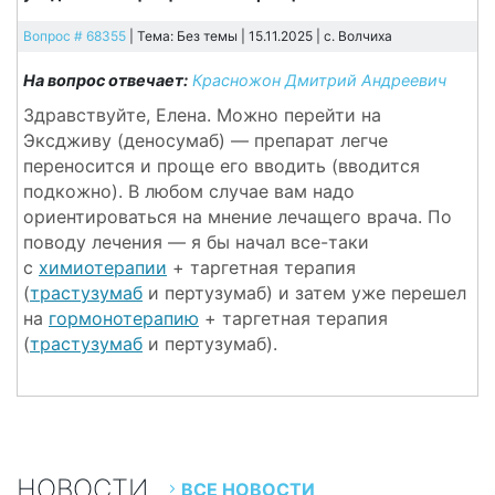
Вопрос # 68355
| Тема: Без темы | 15.11.2025 |
c. Волчиха
На вопрос отвечает:
Красножон Дмитрий Андреевич
Здравствуйте, Елена. Можно перейти на
Эксдживу (деносумаб) — препарат легче
переносится и проще его вводить (вводится
подкожно). В любом случае вам надо
ориентироваться на мнение лечащего врача. По
поводу лечения — я бы начал все-таки
с
химиотерапии
+ таргетная терапия
(
трастузумаб
и пертузумаб) и затем уже перешел
на
гормонотерапию
+ таргетная терапия
(
трастузумаб
и пертузумаб).
НОВОСТИ
ВСЕ НОВОСТИ