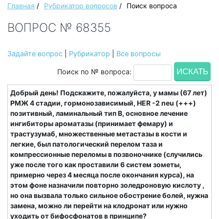
Главная
/
Рубрикатор вопросов
/
Поиск вопроса
ВОПРОС № 68355
Задайте вопрос
|
Рубрикатор
|
Все вопросы
Поиск по № вопроса:
Добрый день! Подскажите, пожалуйста, у мамы (67 лет)
РМЖ 4 стадии, гормонозависимый, HER -2 neu (+++)
позитивный, ламинальный тип В, основное лечение
ингибиторы ароматазы (принимает фемару) и
трастузумаб, множественные метастазы в кости и
легкие, был патологический перелом таза и
компрессионные переломы в позвоночнике (случились
уже после того как проставили 6 систем зометы,
примерно через 4 месяца после окончания курса), на
этом фоне назначили повторно золедроновую кислоту ,
но она вызвала только сильное обострение болей, нужна
замена, можно ли перейти на клодронат или нужно
уходить от бифосфонатов в принципе?