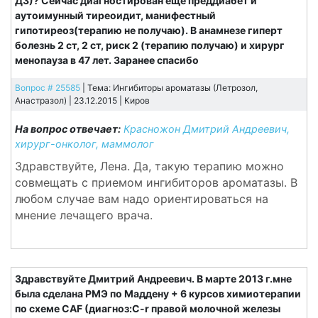
Д3)? Сейчас диагностирован еще преддиабет и
аутоимунный тиреоидит, манифестный
гипотиреоз(терапию не получаю). В анамнезе гиперт
болезнь 2 ст, 2 ст, риск 2 (терапию получаю) и хирург
менопауза в 47 лет. Заранее спасибо
Вопрос # 25585
| Тема: Ингибиторы ароматазы (Летрозол,
Анастразол) | 23.12.2015 |
Киров
На вопрос отвечает:
Красножон Дмитрий Андреевич,
хирург-онколог, маммолог
Здравствуйте, Лена. Да, такую терапию можно
совмещать с приемом ингибиторов ароматазы. В
любом случае вам надо ориентироваться на
мнение лечащего врача.
Здравствуйте Дмитрий Андреевич. В марте 2013 г.мне
была сделана РМЭ по Маддену + 6 курсов химиотерапии
по схеме CAF (диагноз:C-r правой молочной железы