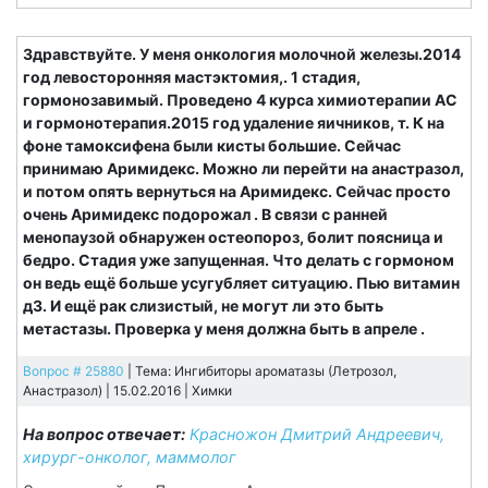
Здравствуйте. У меня онкология молочной железы.2014
год левосторонняя мастэктомия,. 1 стадия,
гормонозавимый. Проведено 4 курса химиотерапии АС
и гормонотерапия.2015 год удаление яичников, т. К на
фоне тамоксифена были кисты большие. Сейчас
принимаю Аримидекс. Можно ли перейти на анастразол,
и потом опять вернуться на Аримидекс. Сейчас просто
очень Аримидекс подорожал . В связи с ранней
менопаузой обнаружен остеопороз, болит поясница и
бедро. Стадия уже запущенная. Что делать с гормоном
он ведь ещё больше усугубляет ситуацию. Пью витамин
д3. И ещё рак слизистый, не могут ли это быть
метастазы. Проверка у меня должна быть в апреле .
Вопрос # 25880
| Тема: Ингибиторы ароматазы (Летрозол,
Анастразол) | 15.02.2016 |
Химки
На вопрос отвечает:
Красножон Дмитрий Андреевич,
хирург-онколог, маммолог