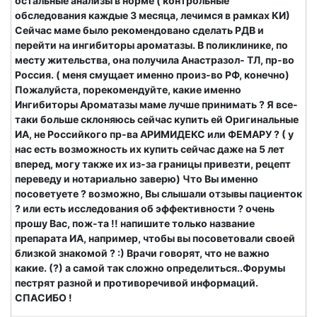
остальные анализы в норме ( контрольные
обследования каждые 3 месяца, лечимся в рамках КИ)
Сейчас маме было рекомендовано сделать РДВ и
перейти на ингибиторы ароматазы. В поликлинике, по
месту жительства, она получила Анастразол- ТЛ, пр-во
Россия. ( меня смущает именно произ-во РФ, конечно)
Пожалуйста, порекомендуйте, какие именно
Ингибиторы Ароматазы маме лучше принимать ? Я все-
таки больше склоняюсь сейчас купить ей Оригинальные
ИА, не Российкого пр-ва АРИМИДЕКС или ФЕМАРУ ? ( у
нас есть возможность их купить сейчас даже на 5 лет
вперед, могу также их из-за границы привезти, рецепт
переведу и нотариально заверю) Что Вы именно
посоветуете ? возможно, Вы слышали отзывы пациенток
? или есть исследования об эффективности ? очень
прошу Вас, пож-та !! напишите только название
препарата ИА, например, чтобы вы посоветовали своей
близкой знакомой ? :) Врачи говорят, что не важно
какие. (?) а самой так сложно определиться..Форумы
пестрят разной и противоречивой информаций.
СПАСИБО !