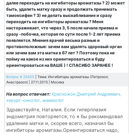
далее переходить на ингибиторы ароматазы ? 2) может
быть, удалить матку сразу и продолжать принимать
тамоксифен ? 3) не делать выскабливание и сразу
переходить на ингибиторы ароматазы ? Меня
настораживает, что через 3, 5 после начала приема и
сразу -побочка, которая по сути после 1-2 лет приема
появляется. Мнения врачей весьма разные и
противоположные: зачем вам удалять здоровый орган
или зачем вам эта матка в 67 лет ? Поэтому пока не
пойму на какое из них ориентироваться и буду
ориентироваться на ВАШЕ ) ! СПАСИБО ЗАРАНЕЕ !
Вопрос # 25400
| Тема: Ингибиторы ароматазы (Летрозол,
Анастразол) | 27.11.2015 |
Москва
На вопрос отвечает:
Красножон Дмитрий Андреевич,
хирург-онколог, маммолог
Здравствуйте, Наталия. Если гиперплазия
эндометрия повторяется, то я бы рекомендовал
удаление матки и, скорее всего, назначил бы
ингибиторы ароматазы.Ориентироваться надо,