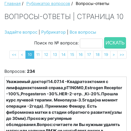
Главная
/
Рубрикатор вопросов
/
Вопросы-ответы
ВОПРОСЫ-ОТВЕТЫ | СТРАНИЦА 10
Задайте вопрос
|
Рубрикатор
|
Все вопросы
Поиск по № вопроса:
<<
<
10
11
12
13
14
15
16
17
18
19
>
>>
Вопросов:
234
Уважаемый доктор!14.07.14 -Квадратоэктомия с
лимфаденэктомией справа,рТ1N0М0,Estrogen Receptor
-100%,Progesteron -30%.HER-2-отр. ,Кі-20%.Прошла
курс лучевой терапии. Менопауза-3.5года(на момент
операции -2года). Принимаю Фемару. Есть
фибромиома матки в стадии обратного развития(узлы
до 30мм).Прохожу регулярные
обследования.Вопрос:считаете ли Вы нужным удалять
матку или наличие РМЖ не усугубляет риски в