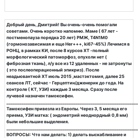
Добрый день, Дмитрий! Вы очень-очень помогали
советами. Очень коротко напомню. Маме ( 67 лет -
постменопауза порядка 20 лет) РМЖ, Т4N1M0
(гормонозависимая и еще Her+++, ki67-45%) Лечимся в
РОНЦ, в рамках КИ, после 8 курсов ХТ -полный
морфологический патоморфоз, опухоли нет (
фиброзная ткань), л/у все из 12 удаленных - не затронуты
( это послеоперационный эпикриз). После
неадьювантной ХТ июль 2015 ,мастэктомия, далее 25
сеансов ЛТ, сейчас - Герцептин/дженерик до года. На
контроле ( КТ, УЗИ) каждые 3 месяца. Сразу после
лучевой назначен тамоксифен.
_____________________________________________________________
Тамоксифен привезла из Европы. Через 3, 5 месяца его
приема, УЗИ матка: ( эндометрий неоднордный 0,8 мм)
были небольшие выделения.
_____________________________________________________________
ВОПРОСЫ: Что нам делать: 1) делать выскабливание и