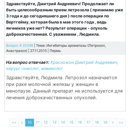
Здравствуйте, Дмитрий Андреевич! Продолжает ли
быть целесообразным прием летрозола ( принимаю уже
3 года и до сегодняшнего дня ) после операции по
Вертгейму, которая была в мае этого года , ведь
яичников уже нет? Результат операции - опухоль
доброкачественная. С уважением , Людмила.
Вопрос # 25398
| Тема: Ингибиторы ароматазы (Летрозол,
Анастразол) | 27.11.2015 |
Пермь
На вопрос отвечает:
Красножон Дмитрий Андреевич,
хирург-онколог, маммолог
Здравствуйте, Людмила. Летрозол назначается
при раке молочной железы у женщин в
менопаузе. Данный препарат не используется для
лечения доброкачественных опухолей.
<<
<
10
11
12
13
14
15
16
17
18
19
>
>>