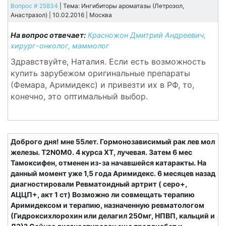
Вопрос # 25834
| Тема: Ингибиторы ароматазы (Летрозол,
Анастразол) | 10.02.2016 |
Москва
На вопрос отвечает:
Красножон Дмитрий Андреевич,
хирург-онколог, маммолог
Здравствуйте, Наталия. Если есть возможность
купить зарубежом оригинальные препараты
(Фемара, Аримидекс) и привезти их в РФ, то,
конечно, это оптимальный выбор.
Доброго дня! мне 55лет. Гормонозависимый рак лев мол
железы. T2N0M0. 4 курса ХТ, лучевая. Затем 6 мес
Тамоксифен, отменен из-за начавшейся катаракты. На
данный момент уже 1,5 года Аримидекс. 6 месяцев назад
диагностировали Ревматоидный артрит ( серо+,
АЦЦП+, акт 1 ст) Возможно ли совмещать терапию
Аримидексом и терапию, назначенную ревматологом
(Гидроксихлорохин или делагил 250мг, НПВП, кальций и