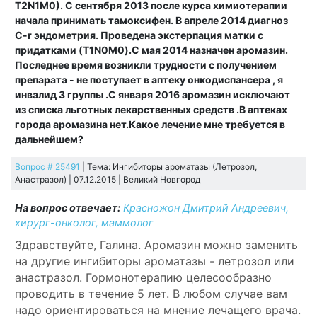
T2N1M0). С сентября 2013 после курса химиотерапии
начала принимать тамоксифен. В апреле 2014 диагноз
C-r эндометрия. Проведена экстерпация матки с
придатками (T1N0M0).С мая 2014 назначен аромазин.
Последнее время возникли трудности с получением
препарата - не поступает в аптеку онкодиспансера , я
инвалид 3 группы .С января 2016 аромазин исключают
из списка льготных лекарственных средств .В аптеках
города аромазина нет.Какое лечение мне требуется в
дальнейшем?
Вопрос # 25491
| Тема: Ингибиторы ароматазы (Летрозол,
Анастразол) | 07.12.2015 |
Великий Новгород
На вопрос отвечает:
Красножон Дмитрий Андреевич,
хирург-онколог, маммолог
Здравствуйте, Галина. Аромазин можно заменить
на другие ингибиторы ароматазы - летрозол или
анастразол. Гормонотерапию целесообразно
проводить в течение 5 лет. В любом случае вам
надо ориентироваться на мнение лечащего врача.