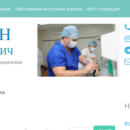
тации
Заболевания молочной железы
Фото операций
Н
ВИЧ
дицинских
оса
Н
В