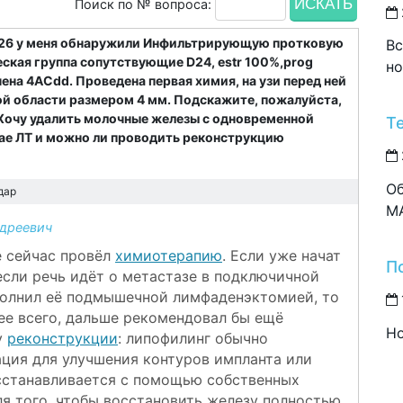
Поиск по № вопроса:
2026 у меня обнаружили Инфильтрирующую протковую
Вс
еская группа сопутствующие D24, estr 100%,prog
но
ена 4АСdd. Проведена первая химия, на узи перед ней
й области размером 4 мм. Подскажите, пожалуйста,
 Хочу удалить молочные железы с одновременной
Т
ае ЛТ и можно ли проводить реконструкцию
Об
дар
M
дреевич
е сейчас провёл
химиотерапию
. Если уже начат
П
 если речь идёт о метастазе в подключичной
ополнил её подмышечной
лимфаденэктомией
, то
рее всего, дальше рекомендовал бы ещё
Но
у
реконструкции
:
липофилинг
обычно
ация для улучшения контуров импланта или
сстанавливается с помощью собственных
ля того, чтобы восстановить железу полностью.