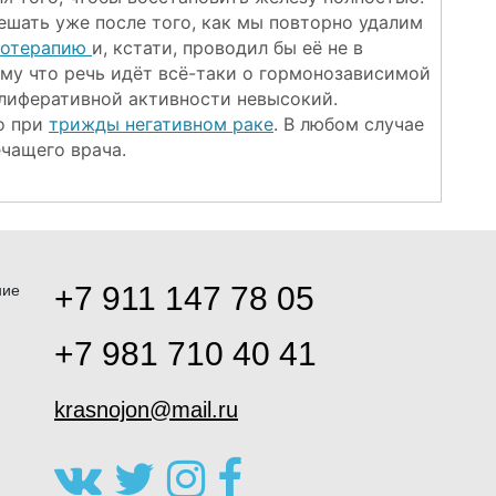
ешать уже после того, как мы повторно удалим
иотерапию
и, кстати, проводил бы её не в
ому что речь идёт всё-таки о гормонозависимой
олиферативной активности невысокий.
о при
трижды негативном раке
. В любом случае
чащего врача.
+7 911 147 78 05
ние
+7 981 710 40 41
krasnojon@mail.ru