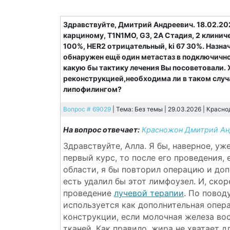
Здравствуйте, Дмитрий Андреевич. 18.02.
карциному, T1N1MO, G3, 2A Стадия, 2 клинич
100%, HER2 отрицательный, ki 67 30%. Назнач
обнаружен ещё один метастаз в подключично
какую бы тактику лечения Вы посоветовали.
реконструкцией,необходима ли в таком случ
липофилингом?
Вопрос # 69029
| Тема: Без темы | 29.03.2026 |
Красно
На вопрос отвечает:
Красножон Дмитрий Ан
Здравствуйте, Алла. Я бы, наверное, уж
первый курс, то после его проведения,
области, я бы повторил операцию и д
есть удалил бы этот лимфоузел. И, ско
проведение
лучевой терапии
. По повод
используется как дополнительная опер
конструкции, если молочная железа во
тканей. Как правило, жира не хватает д