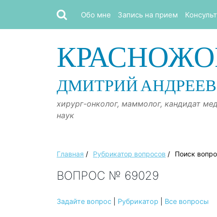
Обо мне
Запись на прием
Консуль
КРАСНОЖО
ДМИТРИЙ АНДРЕЕ
хирург-онколог, маммолог, кандидат ме
наук
Главная
/
Рубрикатор вопросов
/
Поиск вопр
ВОПРОС № 69029
Задайте вопрос
|
Рубрикатор
|
Все вопросы