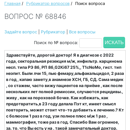
Главная
/
Рубрикатор вопросов
/
Поиск вопроса
ВОПРОС № 68846
Задайте вопрос
|
Рубрикатор
|
Все вопросы
Поиск по № вопроса:
Здравствуйте, дорогой доктор! Я в диагнозе с 2022
года, секторальная резекция м/ж, инфильтр. карцинома
несп. типа РЭ 8б, РП 8б,G2Кi67 25%,, Т1сNoMo, гист. тип
неэпит. Были лчи 15, пью фемару,альфакальцидол, 2 раза
в год , капаю замету,в анамнезе ХСН, ГБ, СД. Сама медик
, со стажем, часто вижу пациентов на приёме , как после
нескольких лет полной ремиссии, случаются рецидивы.,
живу , как на пороховой бочке. Как избежать, как
предотвратить,в 23 году делала Пэт кт, имеет смысл
повторить, может стоит что-то добавить к лечению.? Кт
с болюсом 1 раз в год, узи полное плюс м\ж 1 раз ,
маммография, тоже раз в год. Спасибо Вам огромное,
за, то, что Вы есть у на , такой замечательный доктор.