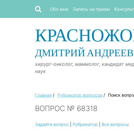
Обо мне
Запись на прием
Консуль
КРАСНОЖО
ДМИТРИЙ АНДРЕЕ
хирург-онколог, маммолог, кандидат ме
наук
Главная
/
Рубрикатор вопросов
/
Поиск вопр
ВОПРОС № 68318
Задайте вопрос
|
Рубрикатор
|
Все вопросы