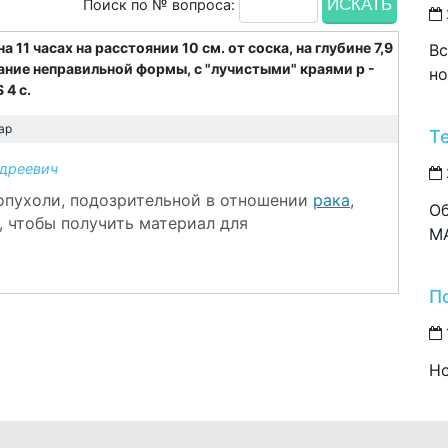
Поиск по № вопроса:
 11 часах на расстоянии 10 см. от соска, на глубине 7,9
Вс
ание неправильной формы, с "лучистыми" краями р -
но
 4 c.
ар
Т
дреевич
 опухоли, подозрительной в отношении
рака
,
Об
 чтобы получить материал для
M
П
Но