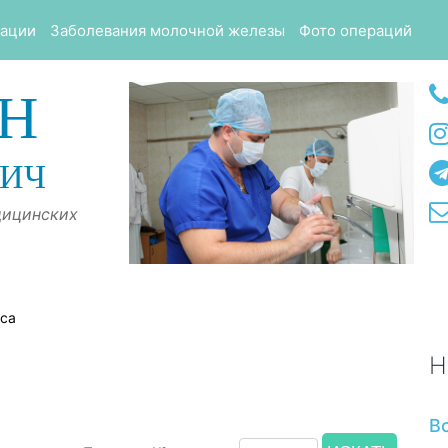
тации
Заболевания молочной железы
Фото операций
Н
ВИЧ
дицинских
оса
Н
В