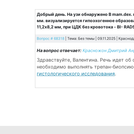
Добрый день. На узи обнаружено В mam.dex. на
мм. визуализируется гипоэхогенное образов
11,2х8,2 мм, при ЦДК без кровотока - BI- RADS
Вопрос # 68318
| Тема: Без темы | 09.11.2025 |
Краснод
На вопрос отвечает:
Красножон Дмитрий Ан
Здравствуйте, Валентина. Речь идет об
необходимо выполнять трепан-биопсию,
гистологического исследования
.