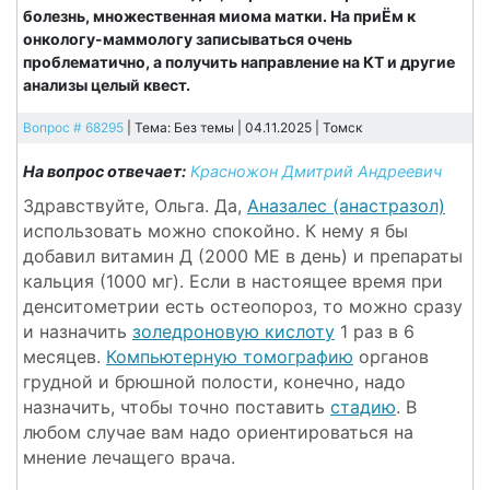
болезнь, множественная миома матки. На приЁм к
онкологу-маммологу записываться очень
проблематично, а получить направление на КТ и другие
анализы целый квест.
Вопрос # 68295
| Тема: Без темы | 04.11.2025 |
Томск
На вопрос отвечает:
Красножон Дмитрий Андреевич
Здравствуйте, Ольга. Да,
Аназалес (анастразол)
использовать можно спокойно. К нему я бы
добавил витамин Д (2000 МЕ в день) и препараты
кальция (1000 мг). Если в настоящее время при
денситометрии есть остеопороз, то можно сразу
и назначить
золедроновую кислоту
1 раз в 6
месяцев.
Компьютерную томографию
органов
грудной и брюшной полости, конечно, надо
назначить, чтобы точно поставить
стадию
. В
любом случае вам надо ориентироваться на
мнение лечащего врача.