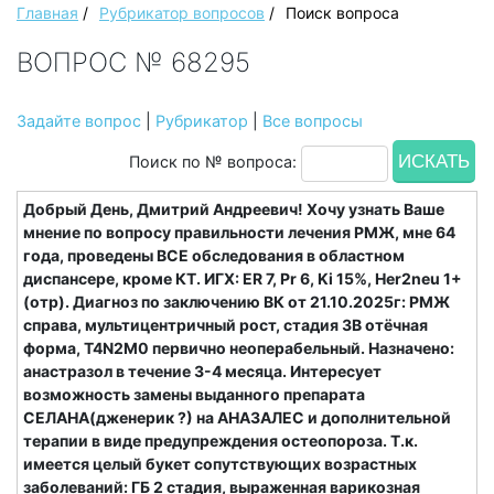
Главная
/
Рубрикатор вопросов
/
Поиск вопроса
ВОПРОС № 68295
Задайте вопрос
|
Рубрикатор
|
Все вопросы
Поиск по № вопроса:
Добрый День, Дмитрий Андреевич! Хочу узнать Ваше
мнение по вопросу правильности лечения РМЖ, мне 64
года, проведены ВСЕ обследования в областном
диспансере, кроме КТ. ИГХ: ER 7, Pr 6, Ki 15%, Her2neu 1+
(отр). Диагноз по заключению ВК от 21.10.2025г: РМЖ
справа, мультицентричный рост, стадия 3B отёчная
форма, Т4N2M0 первично неоперабельный. Назначено:
анастразол в течение 3-4 месяца. Интересует
возможность замены выданного препарата
СЕЛАНА(дженерик ?) на АНАЗАЛЕС и дополнительной
терапии в виде предупреждения остеопороза. Т.к.
имеется целый букет сопутствующих возрастных
заболеваний: ГБ 2 стадия, выраженная варикозная