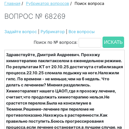
Главная
/
Рубрикатор вопросов
/
Поиск вопроса
ВОПРОС № 68269
Задайте вопрос
|
Рубрикатор
|
Все вопросы
Поиск по № вопроса:
Здравствуйте, Дмитрий Андреевич. Прохожу
химиотерапию паклитакселом в еженедельном режиме.
По результатам КТ от 20.10.25 достигнута стабилизация
процесса.22.10.25 сломала лодыжку на ноге.Наложили
гипс. По времени - не меньше,чем на 6 недель. Что
делать с лечением? Мнения разделились.
Химиотерапевт нашего ЦАОП,где я прохожу лечение,
считает,что продолжать химиотерапию нельзя.Не
срастется перелом.Была на консилиуме в
Тюмени.Решение-лечение при переломе не
противопоказано.Нахожусь в растерянности.Как
правильно поступить.Боюсь прогрессирования
процесса,если лечение остановится,в лучшем случае, на