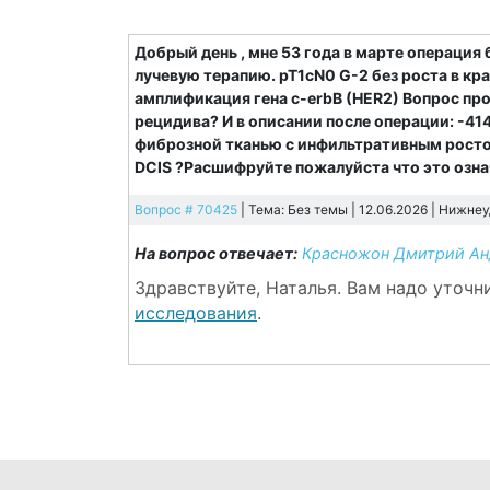
Добрый день , мне 53 года в марте операци
лучевую терапию. рТ1сN0 G-2 без роста в кр
амплификация гена с-erbB (HER2) Вопрос про
рецидива? И в описании после операции: -41
фиброзной тканью с инфильтративным росто
DCIS ?Расшифруйте пожалуйста что это озна
Вопрос # 70425
| Тема: Без темы | 12.06.2026 |
Нижнеу
На вопрос отвечает:
Красножон Дмитрий Ан
Здравствуйте, Наталья. Вам надо уточ
исследования
.