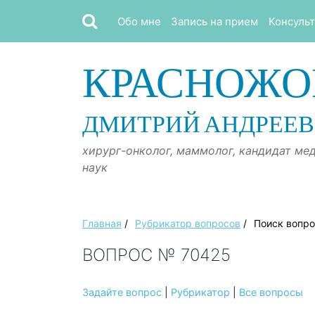
Обо мне
Запись на прием
Консуль
КРАСНОЖО
ДМИТРИЙ АНДРЕЕ
хирург-онколог, маммолог, кандидат ме
наук
Главная
/
Рубрикатор вопросов
/
Поиск вопр
ВОПРОС № 70425
Задайте вопрос
|
Рубрикатор
|
Все вопросы