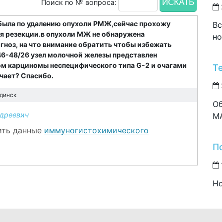
Поиск по № вопроса:
я была по удалению опухоли РМЖ,сейчас прохожу
Вс
ая резекции.в опухоли МЖ не обнаружена
но
гноз, на что внимание обратить чтобы избежать
46-48/26 узел молочной железы представлен
м карциномы неспецифического типа G-2 и очагами
Т
чает? Спасибо.
динск
Об
дреевич
M
нить данные
иммуногистохимического
П
Но