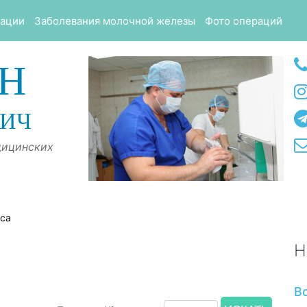
тации
Заболевания молочной железы
Фото операций
Н
ВИЧ
дицинских
оса
Н
В