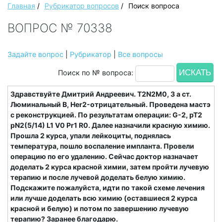
Главная
/
Рубрикатор вопросов
/
Поиск вопроса
ВОПРОС № 70338
Задайте вопрос
|
Рубрикатор
|
Все вопросы
Поиск по № вопроса:
Здравствуйте Дмитрий Андреевич. T2N2M0, 3 а ст.
Люминальный В, Her2-отрицательный. Проведена мастэ
с реконструкцией. По результатам операции: G-2, pT2
pN2(5/14) L1 V0 Pr1 R0. Далее назначили красную химию.
Прошла 2 курса, упали лейкоциты, поднялась
температура, пошло воспаление импланта. Провели
операцию по его удалению. Сейчас доктор назначает
доделать 2 курса красной химии, затем пройти лучевую
терапию и после лучевой доделать белую химию.
Подскажите пожалуйста, идти по такой схеме лечения
или лучше доделать всю химию (оставшиеся 2 курса
красной и белую) и потом по завершению лучевую
терапию? Заранее благодарю.