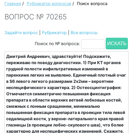
Главная
/
Рубрикатор вопросов
/
Поиск вопроса
ВОПРОС № 70265
Задайте вопрос
|
Рубрикатор
|
Все вопросы
Поиск по № вопроса:
Дмитрий Андреевич, здравствуйте! Подскажите,
переживаю по поводу диагностики. 1) При КТ органов
грудной полости инфильтративных изменений в
паренхиме легких не выявлено. Единичный плотный очаг
в S6 левого легкого размерами 2х2мм – вероятнее
неспецифического характера. 2) Остеосцинтиграфия:
Отмечается симметрично повышенная фиксация
препарата в области верхних ветвей лобковых костей,
смежных с лонным сращением, минимально
повышенная фиксация препарата в проекции тела левой
седалищной кости, у верхне-латерального края правой
глазницы (в проекции лобно-скулового шва), что более
характерно для неспецифических изменений. Скажите,