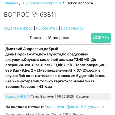
Главная
/
Рубрикатор вопросов
/
Поиск вопроса
ВОПРОС № 68811
Задайте вопрос
|
Рубрикатор
|
Все вопросы
Поиск по № вопроса:
Дмитрий Андреевич,добрый
день.Подскажите,пожалуйста,по следующей
ситуации.Опухоль молочной железы T2N0M0. До
операции-est-8,pr-8,her2-0,ki67-5%. После операции -
est-8,pr-8,her2 +2(неопределенный),ki67-2%.если в
случае fish положительного,можно ли будет обойтись
без химиотерапии,только таргет+гормональная
терапия?возраст-43года
Вопрос # 68811
| Тема: Без темы | 09.02.2026 |
Саратов
На вопрос отвечает:
Красножон Дмитрий Андреевич
Здравствуйте, Ирина. Если FISH будет