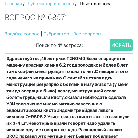
Главная
/
Рубрикатор вопросов
/
Поиск вопроса
ВОПРОС № 68571
Задайте вопрос
|
Рубрикатор
|
Все вопросы
Поиск по № вопроса:
Здравствуйтеэ,45 лет рмж Т2N0M0 Была операция по
маденну красная химия 6,2 года золодекс и более 8 лет
тамоксифен.менструация то шла,то нет.С января этого
года нечего не принимаю.С сентября стала идти
менструация регулярно с болями в низу живота (у меня
так до операции было) перед менструацией стала
болеть грудь,нашли кисту,сказали наблюдать.сделала
УЗИ заключение миома маткив сочетании с
эндомитриозом,киста эндомитриойдная левого
яичника.О-RSDS 2.Узист сказала кисты как-то в капсуле
их 3-4 шт.Некоторые врачи говорят надо удалить
яичники другие говорят не надо.Расширеный анализ
BRCD показал ,что мутации нет.Бывает побаливает