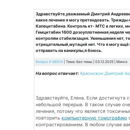
Здравствуйте,уважаемый Дмитрий Андреевич
какое лечение я могу претендовать. Трижды 
Капецитабина. Контроль кт- МТС в легких, 
Гемцитабин 1600 дозоуплотненная,неделя чер
контролям стабилизация. Уменьшения нет, то
отрицательный,мутаций нет. Что я могу ещё
отправить на каникулы,я боюсь.
Вопрос # 68504
| Тема: Без темы | 03.12.2025 |
Минск
На вопрос отвечает:
Красножон Дмитрий Ан
Здравствуйте, Елена. Если достигнута 
небольшой перерыв. В таком случае оч
лечения, потому что является токсичны
повторить
компьютерную томографию
о
контрастированием. В любом случае ва