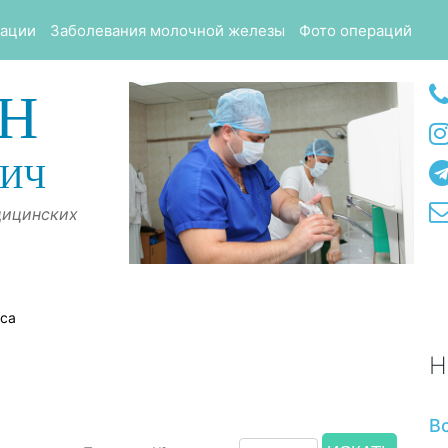
тации
Заболевания молочной железы
Фото операций
Н
ВИЧ
дицинских
оса
Н
В