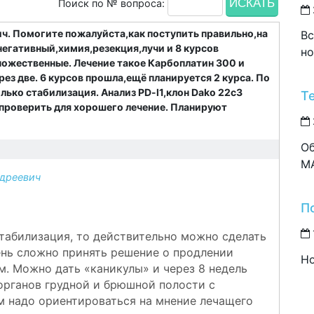
Поиск по № вопроса:
. Помогите пожалуйста,как поступить правильно,на
Вс
негативный,химия,резекция,лучи и 8 курсов
но
множественные. Лечение такое Карбоплатин 300 и
ез две. 6 курсов прошла,ещё планируется 2 курса. По
лько стабилизация. Анализ PD-l1,клон Dako 22c3
Т
 проверить для хорошего лечение. Планируют
Об
M
дреевич
П
стабилизация, то действительно можно сделать
ень сложно принять решение о продлении
Но
м. Можно дать «каникулы» и через 8 недель
рганов грудной и брюшной полости с
м надо ориентироваться на мнение лечащего