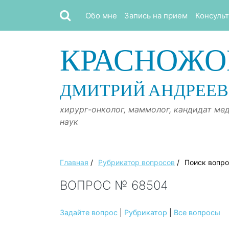
Обо мне
Запись на прием
Консуль
КРАСНОЖО
ДМИТРИЙ АНДРЕЕ
хирург-онколог, маммолог, кандидат ме
наук
Главная
/
Рубрикатор вопросов
/
Поиск вопр
ВОПРОС № 68504
Задайте вопрос
|
Рубрикатор
|
Все вопросы