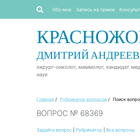
Обо мне
Запись на прием
Консуль
КРАСНОЖО
ДМИТРИЙ АНДРЕЕ
хирург-онколог, маммолог, кандидат ме
наук
Главная
/
Рубрикатор вопросов
/
Поиск вопр
ВОПРОС № 68369
Задайте вопрос
|
Рубрикатор
|
Все вопросы