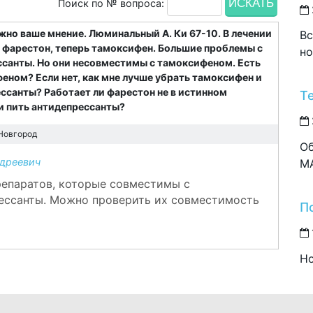
Поиск по № вопроса:
жно ваше мнение. Люминальный А. Ки 67-10. В лечении
Вс
да фарестон, теперь тамоксифен. Большие проблемы с
но
ссанты. Но они несовместимы с тамоксифеном. Есть
еном? Если нет, как мне лучше убрать тамоксифен и
ссанты? Работает ли фарестон не в истинном
Т
 и пить антидепрессанты?
Новгород
Об
дреевич
M
препаратов, которые совместимы с
рессанты. Можно проверить их совместимость
П
Но