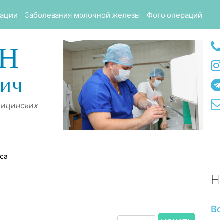
тации
Заболевания молочной железы
Фото операций
Н
ВИЧ
дицинских
оса
Н
В