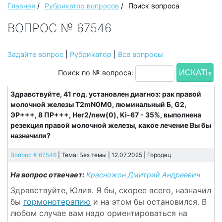
Главная
/
Рубрикатор вопросов
/
Поиск вопроса
ВОПРОС № 67546
Задайте вопрос
|
Рубрикатор
|
Все вопросы
Поиск по № вопроса:
Здравствуйте, 41 год. установлен диагноз: рак правой
молочной железы Т2mN0M0, люминальный Б, G2,
ЭР+++, 8 ПР+++, Her2/new(0), Ki-67 - 35%, выполнена
резекция правой молочной железы, какое лечение Вы бы
назначили?
Вопрос # 67546
| Тема: Без темы | 12.07.2025 |
Городец
На вопрос отвечает:
Красножон Дмитрий Андреевич
Здравствуйте, Юлия. Я бы, скорее всего, назначил
бы
гормонотерапию
и на этом бы остановился. В
любом случае вам надо ориентироваться на