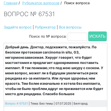
Главная
/
Рубрикатор вопросов
/
Поиск вопроса
ВОПРОС № 67531
Задайте вопрос
|
Рубрикатор
|
Все вопросы
Поиск по № вопроса:
Добрый день. Доктор, подскажите, пожалуйста. По
биопсии протоковая carcinoma in situ, G3,
негормонозависимая. Хирург говорит, что будет
мастэктомия и предлагает одновременно поставить
имплант. Я так понимаю,что под мою шкуру с соском. У
меня вопрос, может ли в будущем увеличиться риск
рецидива из-за импланта. Или лучше здоровье,чем
красота. Тем более изначально я хотела без импланта,
чтобы не было проблем,вдруг не приживется или будет
место для рецидива. Спасибо большое
Вопрос # 67531
| Тема: Без темы | 07.07.2025 |
Белгород