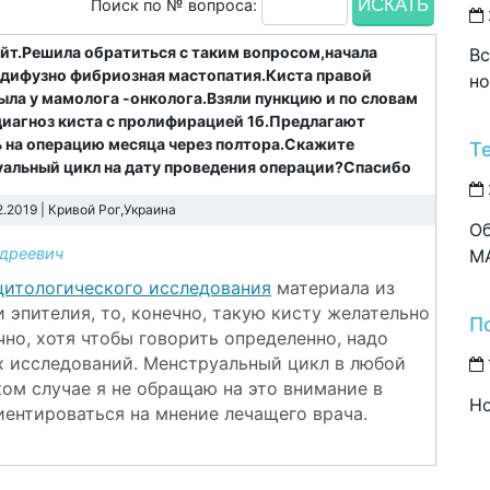
Поиск по № вопроса:
айт.Решила обратиться с таким вопросом,начала
Вс
 дифузно фибриозная мастопатия.Киста правой
но
ыла у мамолога -онколога.Взяли пункцию и по словам
диагноз киста с пролифирацией 1б.Предлагают
ь на операцию месяца через полтора.Скажите
Т
руальный цикл на дату проведения операции?Спасибо
2.2019 |
Кривой Рог,Украина
Об
дреевич
M
цитологического исследования
материала из
эпителия, то, конечно, такую кисту желательно
П
чно, хотя чтобы говорить определенно, надо
ех исследований. Менструальный цикл в любой
ком случае я не обращаю на это внимание в
Но
иентироваться на мнение лечащего врача.