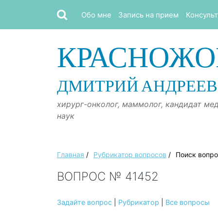
Обо мне
Запись на прием
Консуль
КРАСНОЖО
ДМИТРИЙ АНДРЕЕ
хирург-онколог, маммолог, кандидат ме
наук
Главная
/
Рубрикатор вопросов
/
Поиск вопр
ВОПРОС № 41452
Задайте вопрос
|
Рубрикатор
|
Все вопросы