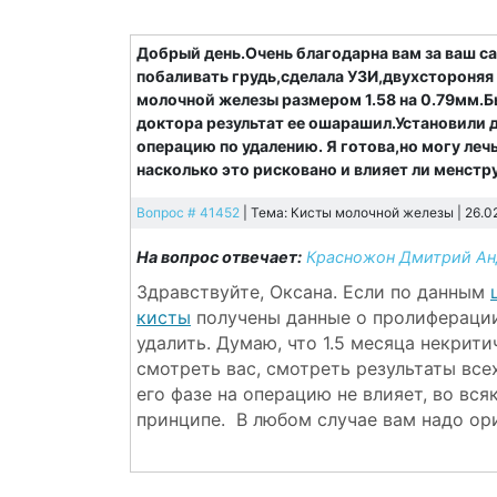
Добрый день.Очень благодарна вам за ваш с
побаливать грудь,сделала УЗИ,двухстороняя
молочной железы размером 1.58 на 0.79мм.Б
доктора результат ее ошарашил.Установили 
операцию по удалению. Я готова,но могу леч
насколько это рисковано и влияет ли менст
Вопрос # 41452
| Тема: Кисты молочной железы | 26.0
На вопрос отвечает:
Красножон Дмитрий Ан
Здравствуйте, Оксана. Если по данным
кисты
получены данные о пролиферации 
удалить. Думаю, что 1.5 месяца некрити
смотреть вас, смотреть результаты вс
его фазе на операцию не влияет, во вся
принципе. В любом случае вам надо ор