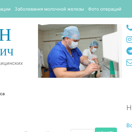
тации
Заболевания молочной железы
Фото операций
Н
ВИЧ
дицинских
оса
Н
В