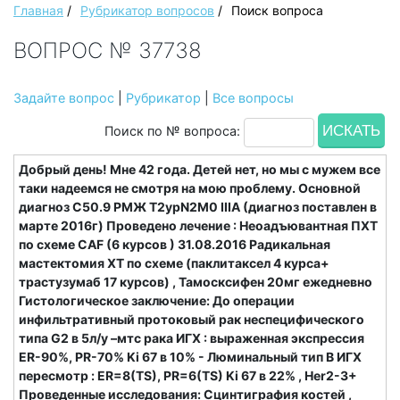
Главная
/
Рубрикатор вопросов
/
Поиск вопроса
ВОПРОС № 37738
Задайте вопрос
|
Рубрикатор
|
Все вопросы
Поиск по № вопроса:
Добрый день! Мне 42 года. Детей нет, но мы с мужем все
таки надеемся не смотря на мою проблему. Основной
диагноз С50.9 РМЖ Т2урN2M0 IIIA (диагноз поставлен в
марте 2016г) Проведено лечение : Неоадъювантная ПХТ
по схеме CAF (6 курсов ) 31.08.2016 Радикальная
мастектомия ХТ по схеме (паклитаксел 4 курса+
трастузумаб 17 курсов) , Тамосксифен 20мг ежедневно
Гистологическое заключение: До операции
инфильтративный протоковый рак неспецифического
типа G2 в 5л/у –мтс рака ИГХ : выраженная экспрессия
ER-90%, PR-70% Ki 67 в 10% - Люминальный тип В ИГХ
пересмотр : ER=8(TS), PR=6(TS) Ki 67 в 22% , Her2-3+
Проведенные исследования: Сцинтиграфия костей ,