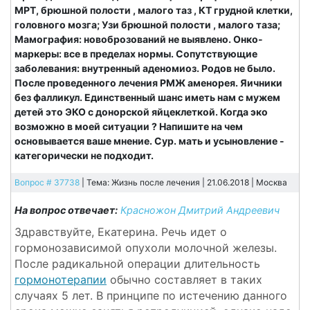
МРТ, брюшной полости , малого таз , КТ грудной клетки,
головного мозга; Узи брюшной полости , малого таза;
Мамография: новоброзований не выявлено. Онко-
маркеры: все в пределах нормы. Сопутствующие
заболевания: внутренный аденомиоз. Родов не было.
После проведенного лечения РМЖ аменорея. Яичники
без фалликул. Единственный шанс иметь нам с мужем
детей это ЭКО с донорской яйцеклеткой. Когда эко
возможно в моей ситуации ? Напишите на чем
основывается ваше мнение. Сур. мать и усыновление -
категорически не подходит.
Вопрос # 37738
| Тема: Жизнь после лечения | 21.06.2018 |
Москва
На вопрос отвечает:
Красножон Дмитрий Андреевич
Здравствуйте, Екатерина. Речь идет о
гормонозависимой опухоли молочной железы.
После радикальной операции длительность
гормонотерапии
обычно составляет в таких
случаях 5 лет. В принципе по истечению данного