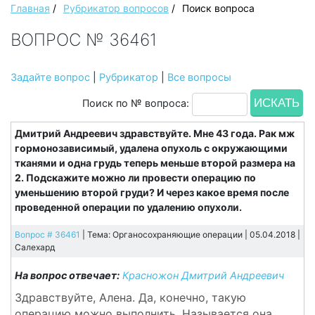
Главная
/
Рубрикатор вопросов
/
Поиск вопроса
ВОПРОС № 36461
Задайте вопрос
|
Рубрикатор
|
Все вопросы
Поиск по № вопроса:
Дмитрий Андреевич здравствуйте. Мне 43 года. Рак мж
гормонозависимый, удалена опухоль с окружающими
тканями и одна грудь теперь меньше второй размера на
2. Подскажите можно ли провести операцию по
уменьшению второй груди? И через какое время после
проведенной операции по удалению опухоли.
Вопрос # 36461
| Тема: Органосохраняющие операции | 05.04.2018 |
Салехард
На вопрос отвечает:
Красножон Дмитрий Андреевич
Здравствуйте, Алена. Да, конечно, такую
операцию можно выполнить. Называется она