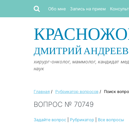
Обо мне
Запись на прием
Консуль
КРАСНОЖО
ДМИТРИЙ АНДРЕЕ
хирург-онколог, маммолог, кандидат ме
наук
Главная
/
Рубрикатор вопросов
/
Поиск вопр
ВОПРОС № 70749
Задайте вопрос
|
Рубрикатор
|
Все вопросы