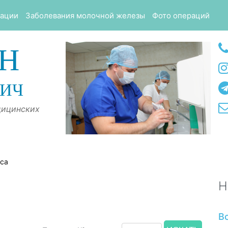
тации
Заболевания молочной железы
Фото операций
Н
ВИЧ
дицинских
оса
Н
В