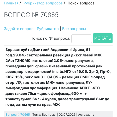
Главная
/
Рубрикатор вопросов
/
Поиск вопроса
ВОПРОС № 70665
Задайте вопрос
|
Рубрикатор
|
Все вопросы
Поиск по № вопроса:
Здравствуйте Дмитрий Андреевич! Ирина, 61
год.29.04.-секторальная резекция д-з:сr левой МЖ
2АстТ2N0M0гистология12.05- липогранулема,
проведены доп. срезы- инвазивный протоковый рак
ассоциир. с карциномой in situ.ИГХ от19.05. Эр-0, Пр-0,
КI67-15%, her2 neu3+. 04.05.- резекция ЛМЖ с опред.
стор. ЛУ, гистология: МЖ- липогранулема, ЛУ-
лимфоидная пролиферация. Назначено:АПХТ -4ТС
дацетаксел 75мг+циклофосфамид 600 мг+
транстузумаб 6мг- 4 курса, далее транстузумаб 8 мг до
года, затем лучи на прав. МЖ
Вопрос # 70665
| Тема: Без темы | 02.07.2026 |
Астрахань