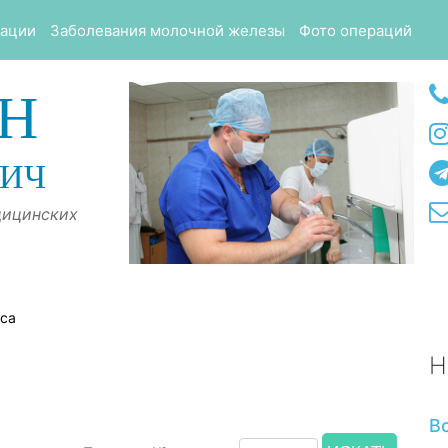
тации
Заболевания молочной железы
Фото операций
Н
ВИЧ
дицинских
оса
Н
В