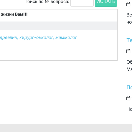
Поиск по № вопроса:
 жизни Вам!!!
Вс
но
реевич, хирург-онколог, маммолог
Т
Об
M
П
Но