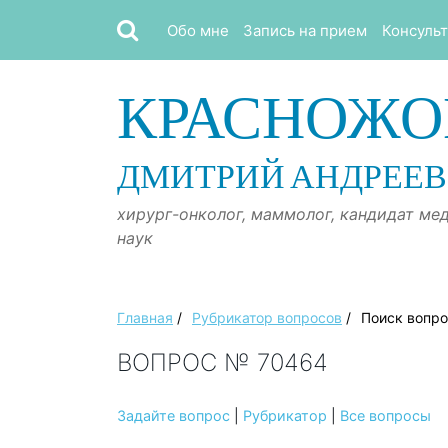
Обо мне
Запись на прием
Консуль
КРАСНОЖО
ДМИТРИЙ АНДРЕЕ
хирург-онколог, маммолог, кандидат ме
наук
Главная
/
Рубрикатор вопросов
/
Поиск вопр
ВОПРОС № 70464
Задайте вопрос
|
Рубрикатор
|
Все вопросы