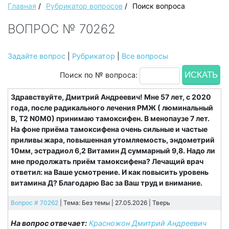
Главная
/
Рубрикатор вопросов
/
Поиск вопроса
ВОПРОС № 70262
Задайте вопрос
|
Рубрикатор
|
Все вопросы
Поиск по № вопроса:
Здравствуйте, Дмитрий Андреевич! Мне 57 лет, с 2020
года, после радикального лечения РМЖ ( люминальный
В, Т2 N0М0) принимаю тамоксифен. В менопаузе 7 лет.
На фоне приёма тамоксифена очень сильные и частые
приливы жара, повышенная утомляемость, эндометрий
10мм, эстрадиол 6,2 Витамин Д суммарный 9,8. Надо ли
мне продолжать приём тамоксифена? Лечащий врач
ответил: на Ваше усмотрение. И как повысить уровень
витамина Д? Благодарю Вас за Ваш труд и внимание.
Вопрос # 70262
| Тема: Без темы | 27.05.2026 |
Тверь
На вопрос отвечает:
Красножон Дмитрий Андреевич