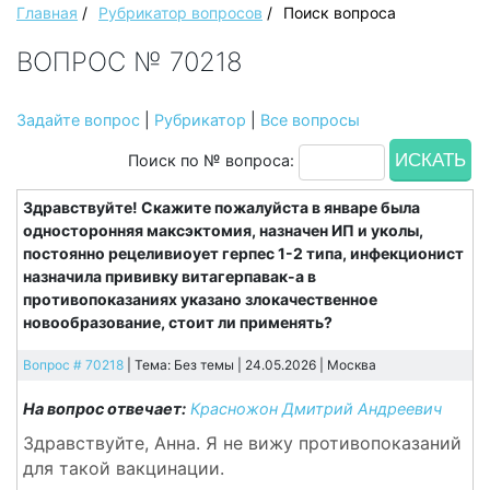
Главная
/
Рубрикатор вопросов
/
Поиск вопроса
ВОПРОС № 70218
Задайте вопрос
|
Рубрикатор
|
Все вопросы
Поиск по № вопроса:
Здравствуйте! Скажите пожалуйста в январе была
односторонняя максэктомия, назначен ИП и уколы,
постоянно рецеливиоует герпес 1-2 типа, инфекционист
назначила прививку витагерпавак-а в
противопоказаниях указано злокачественное
новообразование, стоит ли применять?
Вопрос # 70218
| Тема: Без темы | 24.05.2026 |
Москва
На вопрос отвечает:
Красножон Дмитрий Андреевич
Здравствуйте, Анна. Я не вижу противопоказаний
для такой вакцинации.