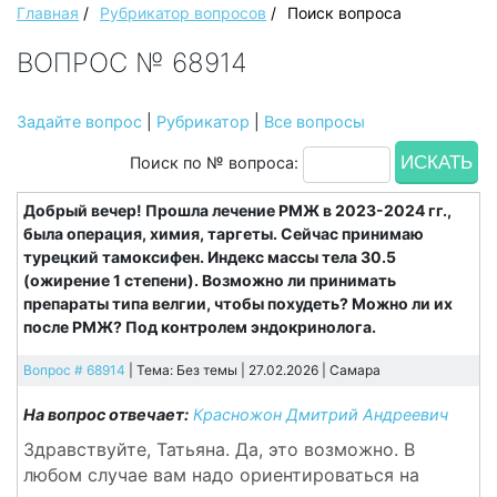
Главная
/
Рубрикатор вопросов
/
Поиск вопроса
ВОПРОС № 68914
Задайте вопрос
|
Рубрикатор
|
Все вопросы
Поиск по № вопроса:
Добрый вечер! Прошла лечение РМЖ в 2023-2024 гг.,
была операция, химия, таргеты. Сейчас принимаю
турецкий тамоксифен. Индекс массы тела 30.5
(ожирение 1 степени). Возможно ли принимать
препараты типа велгии, чтобы похудеть? Можно ли их
после РМЖ? Под контролем эндокринолога.
Вопрос # 68914
| Тема: Без темы | 27.02.2026 |
Самара
На вопрос отвечает:
Красножон Дмитрий Андреевич
Здравствуйте, Татьяна. Да, это возможно. В
любом случае вам надо ориентироваться на