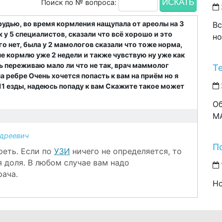
Поиск по № вопроса:
рудью, во время кормления нащупала от ареолы на 3
Вс
ж у 5 специалистов, сказали что всё хорошо и это
но
го нет, была у 2 мамологов сказали что тоже норма,
 не кормлю уже 2 недели и также чувствую ну уже как
ень переживаю мало ли что не так, врач маммолог
Т
а ребре Очень хочется попасть к вам на приём но я
 11 езды, надеюсь попаду к вам Скажите такое может
Об
M
дреевич
П
реть. Если по
УЗИ
ничего не определяется, то
 доля. В любом случае вам надо
рача.
Но