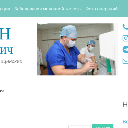
тации
Заболевания молочной железы
Фото операций
Н
ВИЧ
дицинских
оса
Н
В