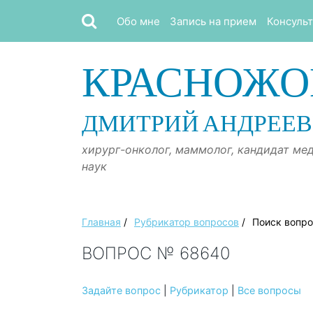
Обо мне
Запись на прием
Консуль
КРАСНОЖО
ДМИТРИЙ АНДРЕЕ
хирург-онколог, маммолог, кандидат ме
наук
Главная
/
Рубрикатор вопросов
/
Поиск вопр
ВОПРОС № 68640
Задайте вопрос
|
Рубрикатор
|
Все вопросы