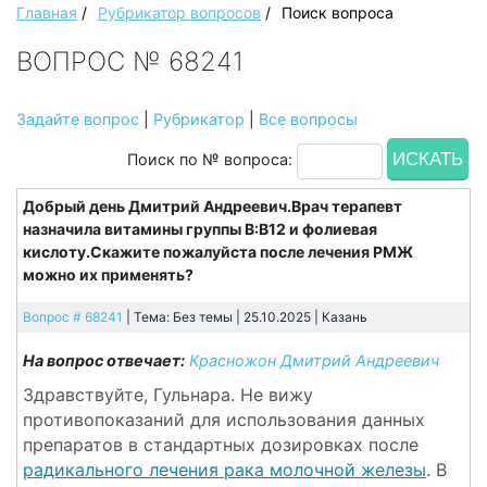
Главная
/
Рубрикатор вопросов
/
Поиск вопроса
ВОПРОС № 68241
Задайте вопрос
|
Рубрикатор
|
Все вопросы
Поиск по № вопроса:
Добрый день Дмитрий Андреевич.Врач терапевт
назначила витамины группы В:В12 и фолиевая
кислоту.Скажите пожалуйста после лечения РМЖ
можно их применять?
Вопрос # 68241
| Тема: Без темы | 25.10.2025 |
Казань
На вопрос отвечает:
Красножон Дмитрий Андреевич
Здравствуйте, Гульнара. Не вижу
противопоказаний для использования данных
препаратов в стандартных дозировках после
радикального лечения рака молочной железы
. В