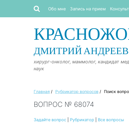
Обо мне
Запись на прием
Консуль
КРАСНОЖО
ДМИТРИЙ АНДРЕЕ
хирург-онколог, маммолог, кандидат ме
наук
Главная
/
Рубрикатор вопросов
/
Поиск вопр
ВОПРОС № 68074
Задайте вопрос
|
Рубрикатор
|
Все вопросы