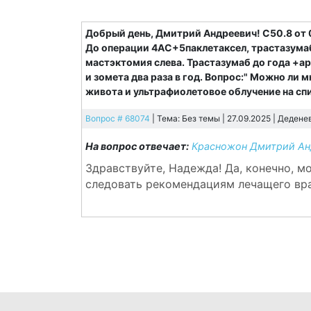
Добрый день, Дмитрий Андреевич! С50.8 от 
До операции 4АС+5паклетаксел, трастазумаб
мастэктомия слева. Трастазумаб до года +
и зомета два раза в год. Вопрос:" Можно ли
живота и ультрафиолетовое облучение на сп
Вопрос # 68074
| Тема: Без темы | 27.09.2025 |
Дедене
На вопрос отвечает:
Красножон Дмитрий Ан
Здравствуйте, Надежда! Да, конечно, 
следовать рекомендациям лечащего вр