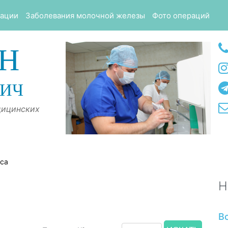
тации
Заболевания молочной железы
Фото операций
Н
ВИЧ
дицинских
оса
Н
В