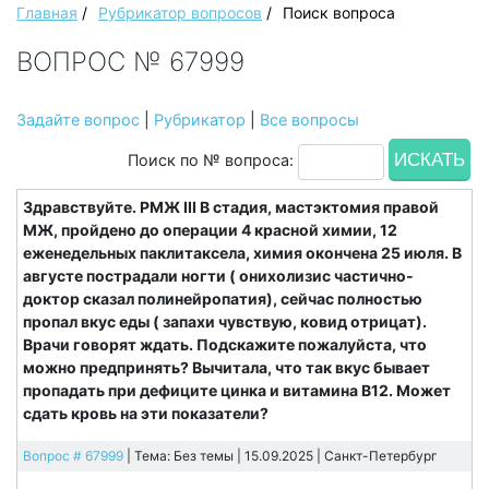
Главная
/
Рубрикатор вопросов
/
Поиск вопроса
ВОПРОС № 67999
Задайте вопрос
|
Рубрикатор
|
Все вопросы
Поиск по № вопроса:
Здравствуйте. РМЖ III B стадия, мастэктомия правой
МЖ, пройдено до операции 4 красной химии, 12
еженедельных паклитаксела, химия окончена 25 июля. В
августе пострадали ногти ( онихолизис частично-
доктор сказал полинейропатия), сейчас полностью
пропал вкус еды ( запахи чувствую, ковид отрицат).
Врачи говорят ждать. Подскажите пожалуйста, что
можно предпринять? Вычитала, что так вкус бывает
пропадать при дефиците цинка и витамина В12. Может
сдать кровь на эти показатели?
Вопрос # 67999
| Тема: Без темы | 15.09.2025 |
Санкт-Петербург