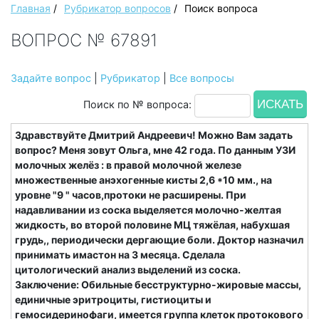
Главная
/
Рубрикатор вопросов
/
Поиск вопроса
ВОПРОС № 67891
Задайте вопрос
|
Рубрикатор
|
Все вопросы
Поиск по № вопроса:
Здравствуйте Дмитрий Андреевич! Можно Вам задать
вопрос? Меня зовут Ольга, мне 42 года. По данным УЗИ
молочных желёз : в правой молочной железе
множественные анэхогенные кисты 2,6 *10 мм., на
уровне "9 " часов,протоки не расширены. При
надавливании из соска выделяется молочно-желтая
жидкость, во второй половине МЦ тяжёлая, набухшая
грудь,, периодически дергающие боли. Доктор назначил
принимать имастон на 3 месяца. Сделала
цитологический анализ выделений из соска.
Заключение: Обильные бесструктурно-жировые массы,
единичные эритроциты, гистиоциты и
гемосидеринофаги, имеется группа клеток протокового