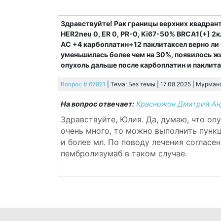
Здравствуйте! Рак границы верхних квадран
HER2neu 0, ER 0, PR-0, Ki67-50% BRCA1(+) 2к
AC +4 карбоплатин+12 паклитаксел верно ли
уменьшилась более чем на 30%, появилось 
опухоль дальше после карбоплатин и паклит
Вопрос # 67821
| Тема: Без темы | 17.08.2025 |
Мурман
На вопрос отвечает:
Красножон Дмитрий Ан
Здравствуйте, Юлия. Да, думаю, что оп
очень много, то можно выполнить пунк
и более мл. По поводу лечения согласе
пембролизумаб в таком случае.