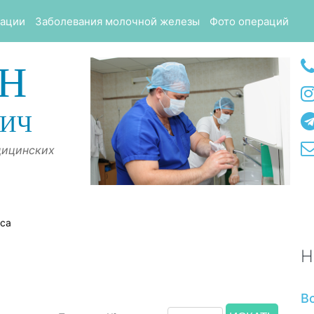
тации
Заболевания молочной железы
Фото операций
Н
ВИЧ
дицинских
оса
Н
В