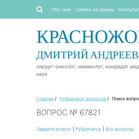
Обо мне
Запись на прием
Консуль
КРАСНОЖО
ДМИТРИЙ АНДРЕЕ
хирург-онколог, маммолог, кандидат ме
наук
Главная
/
Рубрикатор вопросов
/
Поиск вопр
ВОПРОС № 67821
Задайте вопрос
|
Рубрикатор
|
Все вопросы