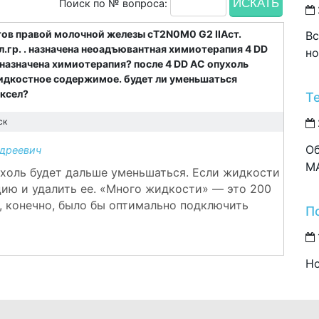
Поиск по № вопроса:
тов правой молочной железы сT2N0M0 G2 IIAст.
Вс
л.гр. . назначена неоадъювантная химиотерапия 4 DD
но
 назначена химиотерапия? после 4 DD AC опухоль
жидкостное содержимое. будет ли уменьшаться
аксел?
Т
ск
Об
дреевич
M
ухоль будет дальше уменьшаться. Если жидкости
цию и удалить ее. «Много жидкости» — это 200
н, конечно, было бы оптимально подключить
П
Но