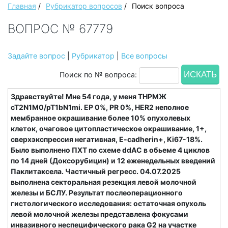
Главная
/
Рубрикатор вопросов
/
Поиск вопроса
ВОПРОС № 67779
Задайте вопрос
|
Рубрикатор
|
Все вопросы
Поиск по № вопроса:
Здравствуйте! Мне 54 года, у меня ТНРМЖ
cT2N1M0/pT1bN1mi. ЕР 0%, РR 0%, HER2 неполное
мембранное окрашивание более 10% опухолевых
клеток, очаговое цитопластическое окрашивание, 1+,
сверхэкспрессия негативная, E-cadherin+, Ki67-18%.
Было выполнено ПХТ по схеме ddAC в обьеме 4 циклов
по 14 дней (Доксорубицин) и 12 еженедельных введений
Паклитаксела. Частичный регресс. 04.07.2025
выполнена секторальная резекция левой молочной
железы и БСЛУ. Результат послеоперационного
гистологического исследования: остаточная опухоль
левой молочной железы представлена фокусами
инвазивного неспецифического рака G2 на участке