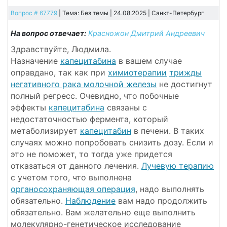
Вопрос # 67779
| Тема: Без темы | 24.08.2025 |
Санкт-Петербург
На вопрос отвечает:
Красножон Дмитрий Андреевич
Здравствуйте, Людмила.
Назначение
капецитабина
в вашем случае
оправдано, так как при
химиотерапии
трижды
негативного рака молочной железы
не достигнут
полный регресс. Очевидно, что побочные
эффекты
капецитабина
связаны с
недостаточностью фермента, который
метаболизирует
капецитабин
в печени. В таких
случаях можно попробовать снизить дозу. Если и
это не поможет, то тогда уже придется
отказаться от данного лечения.
Лучевую терапию
с учетом того, что выполнена
органосохраняющая операция
, надо выполнять
обязательно.
Наблюдение
вам надо продолжить
обязательно. Вам желательно еще выполнить
молекулярно-генетическое исследование