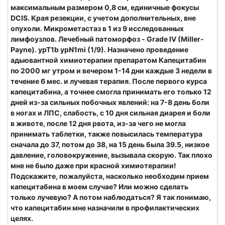
максимальным размером 0,8 см, единичные фокусы
DCIS. Края резекции, с учетом дополнительных, вне
опухоли. Микрометастаз в 1 из 9 исследованных
лимфоузлов. Лечебный патоморфоз - Grade IV (Miller-
Payne). ypT1b ypN1mi (1/9). Назначено проведение
адьювантной химиотерапии препаратом Капецитабин
по 2000 мг утром и вечером 1-14 дни каждые 3 недели в
течение 6 мес. и лучевая терапия. После первого курса
капецитабина, а точнее смогла принимать его только 12
дней из-за сильных побочных явлений: на 7-8 день боли
в ногах и ЛПС, слабость, с 10 дня сильная диарея и боли
в животе, после 12 дня рвота, из-за чего не могла
принимать таблетки, также повысилась температура
сначала до 37, потом до 38, на 15 день была 39.5, низкое
давление, головокружение, вызывала скорую. Так плохо
мне не было даже при красной химиотерапии!
Подскажите, пожалуйста, насколько необходим прием
капецитабина в моем случае? Или можно сделать
только лучевую? А потом наблюдаться? Я так понимаю,
что капецитабин мне назначили в профилактических
целях.