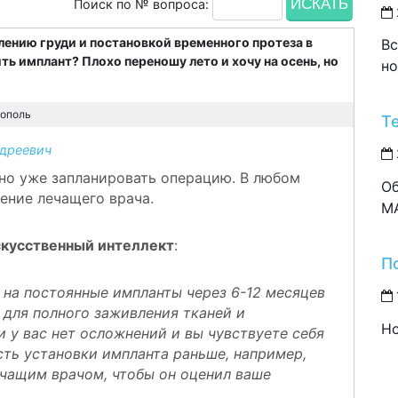
Поиск по № вопроса:
лению груди и постановкой временного протеза в
Вс
ть имплант? Плохо переношу лето и хочу на осень, но
но
ополь
Т
дреевич
жно уже запланировать операцию. В любом
Об
ение лечащего врача.
M
искусственный интеллект
:
П
на постоянные импланты через 6-12 месяцев
 для полного заживления тканей и
Но
и у вас нет осложнений и вы чувствуете себя
ть установки импланта раньше, например,
ечащим врачом, чтобы он оценил ваше