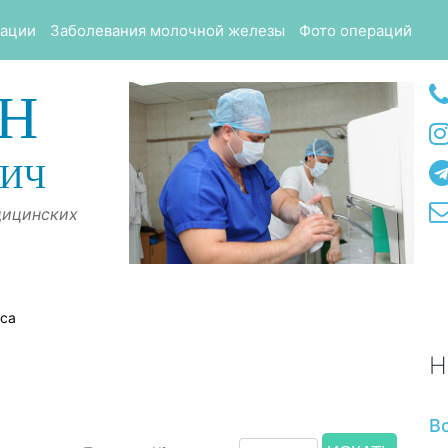
тации
Заболевания молочной железы
Фото операций
Н
ВИЧ
дицинских
оса
Н
В