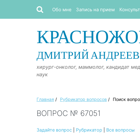
Обо мне
Запись на прием
Консуль
КРАСНОЖО
ДМИТРИЙ АНДРЕЕ
хирург-онколог, маммолог, кандидат ме
наук
Главная
/
Рубрикатор вопросов
/
Поиск вопр
ВОПРОС № 67051
Задайте вопрос
|
Рубрикатор
|
Все вопросы