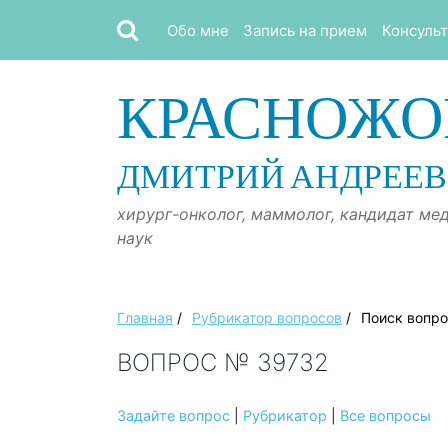
Обо мне
Запись на прием
Консуль
КРАСНОЖО
ДМИТРИЙ АНДРЕЕ
хирург-онколог, маммолог, кандидат ме
наук
Главная
/
Рубрикатор вопросов
/
Поиск вопр
ВОПРОС № 39732
Задайте вопрос
|
Рубрикатор
|
Все вопросы