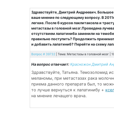
Здравствуйте, Дмитрий Андреевич. Большое 
ваше мнение по следующему вопросу. В 2011г
легкие. После 6 курсов паклитаксела и траст
метастазы в головной мозг.Проведена лучевая
отсутствием лапатиниба заменили на темобе
правильно поступить? Продолжить принимат
и добавить лапатиниб? Перейти на схему ла
Вопрос # 39732
| Тема: Метастазы в головной мозг | 1
На вопрос отвечает:
Красножон Дмитрий Ан
Здравствуйте, Татьяна. Темозоломид ис
меланомы, при метастазах рака молочно
приема данного препарата был, то можн
то лучше вернуться к лапатинибу +
ксе
на мнение лечащего врача.