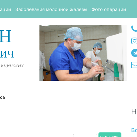
тации
Заболевания молочной железы
Фото операций
Н
ВИЧ
дицинских
оса
Н
В