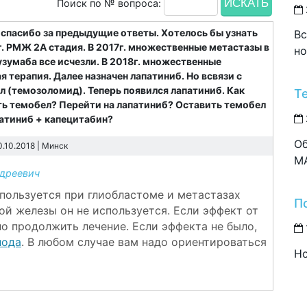
Поиск по № вопроса:
спасибо за предыдущие ответы. Хотелось бы узнать
Вс
. РМЖ 2А стадия. В 2017г. множественные метастазы в
но
узумаба все исчезли. В 2018г. множественные
 терапия. Далее назначен лапатиниб. Но всвязи с
л (темозоломид). Теперь появился лапатиниб. Как
Т
ь темобел? Перейти на лапатиниб? Оставить темобел
патиниб + капецитабин?
Об
0.10.2018 |
Минск
M
дреевич
пользуется при глиобластоме и метастазах
П
й железы он не используется. Если эффект от
о продолжить лечение. Если эффекта не было,
лода
. В любом случае вам надо ориентироваться
Но