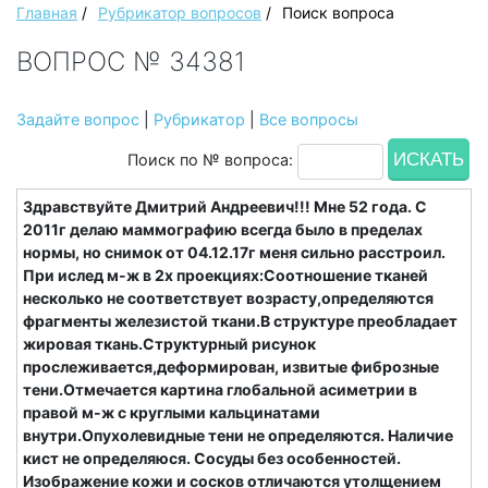
Главная
/
Рубрикатор вопросов
/
Поиск вопроса
ВОПРОС № 34381
Задайте вопрос
|
Рубрикатор
|
Все вопросы
Поиск по № вопроса:
Здравствуйте Дмитрий Андреевич!!! Мне 52 года. С
2011г делаю маммографию всегда было в пределах
нормы, но снимок от 04.12.17г меня сильно расстроил.
При ислед м-ж в 2х проекциях:Соотношение тканей
несколько не соответствует возрасту,определяются
фрагменты железистой ткани.В структуре преобладает
жировая ткань.Структурный рисунок
прослеживается,деформирован, извитые фиброзные
тени.Отмечается картина глобальной асиметрии в
правой м-ж с круглыми кальцинатами
внутри.Опухолевидные тени не определяются. Наличие
кист не определяюся. Сосуды без особенностей.
Изображение кожи и сосков отличаются утолщением