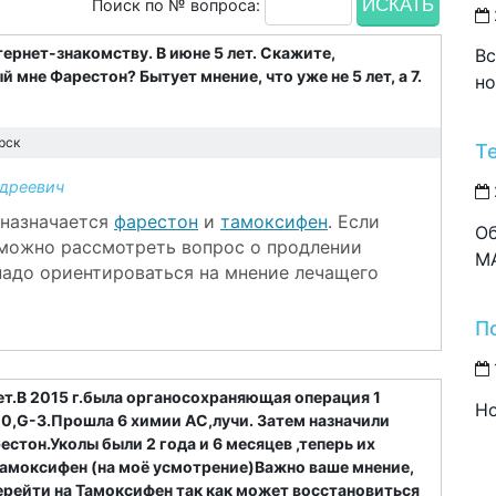
Поиск по № вопроса:
тернет-знакомству. В июне 5 лет. Скажите,
Вс
 мне Фарестон? Бытует мнение, что уже не 5 лет, а 7.
но
рск
Т
дреевич
т назначается
фарестон
и
тамоксифен
. Если
Об
 можно рассмотреть вопрос о продлении
M
 надо ориентироваться на мнение лечащего
П
ет.В 2015 г.была органосохраняющая операция 1
Но
0,G-3.Прошла 6 химии АС,лучи. Затем назначили
стон.Уколы были 2 года и 6 месяцев ,теперь их
Тамоксифен (на моё усмотрение)Важно ваше мнение,
ерейти на Тамоксифен так как может восстановиться