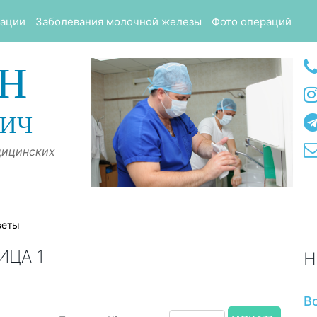
тации
Заболевания молочной железы
Фото операций
Н
ВИЧ
дицинских
веты
ИЦА 1
Н
В